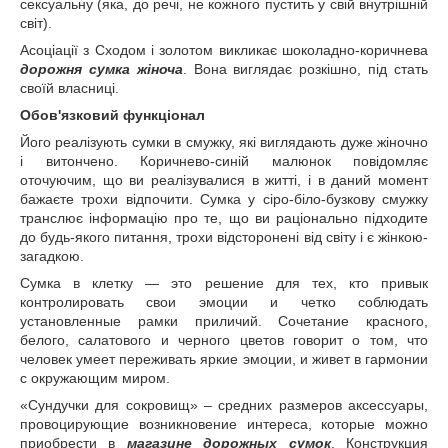
сексуальну (яка, до речі, не кожного пустить у свій внутрішній
світ).
Асоціації з Сходом і золотом викликає шоколадно-коричнева
дорожня сумка жіноча
. Вона виглядає розкішно, під стать
своїй власниці.
Обов'язковий функціонал
Його реалізують сумки в смужку, які виглядають дуже жіночно
і витончено. Коричнево-синій малюнок повідомляє
оточуючим, що ви реалізувалися в житті, і в даний момент
бажаєте трохи відпочити. Сумка у сіро-біло-бузкову смужку
транслює інформацію про те, що ви раціонально підходите
до будь-якого питання, трохи відсторонені від світу і є жінкою-
загадкою.
Сумка в клетку ― это решение для тех, кто привык
контролировать свои эмоции и четко соблюдать
установленные рамки приличий. Сочетание красного,
белого, салатового и черного цветов говорит о том, что
человек умеет переживать яркие эмоции, и живет в гармонии
с окружающим миром.
«Сундучки для сокровищ» – средних размеров аксессуары,
провоцирующие возникновение интереса, которые можно
приобрести в
магазине дорожных сумок
. Конструкция