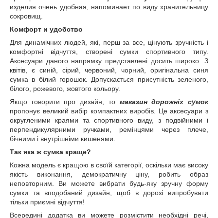
изделия очень удобная, напоминает по виду хранительницу
сокровищ.
Комфорт и удобство
Для динамічних людей, які, перш за все, цінують зручність і
комфортні відчуття, створені сумки спортивного типу.
Аксесуари даного напрямку представлені досить широко. З
квітів, є синій, сірий, червоний, чорний, оригінальна синя
сумка в білий горошок. Допускається присутність зеленого,
білого, рожевого, жовтого кольору.
Якщо говорити про дизайн, то
магазин дорожніх сумок
пропонує великий вибір компактних виробів. Це аксесуари з
округленими краями та спортивного виду, з подвійними і
перпендикулярними ручками, ремінцями через плече,
бічними і внутрішніми кишенями.
Так яка ж сумка краще?
Кожна модель є кращою в своїй категорії, оскільки має високу
якість виконання, демократичну ціну, робить образ
неповторним. Ви можете вибрати будь-яку зручну форму
сумки та вподобаний дизайн, щоб в дорозі випробувати
тільки приємні відчуття!
Всередині додатка ви можете розмістити необхідні речі,