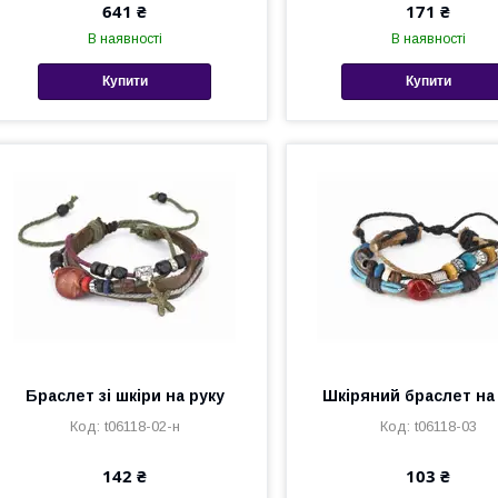
641 ₴
171 ₴
В наявності
В наявності
Купити
Купити
Браслет зі шкіри на руку
Шкіряний браслет на
t06118-02-н
t06118-03
142 ₴
103 ₴