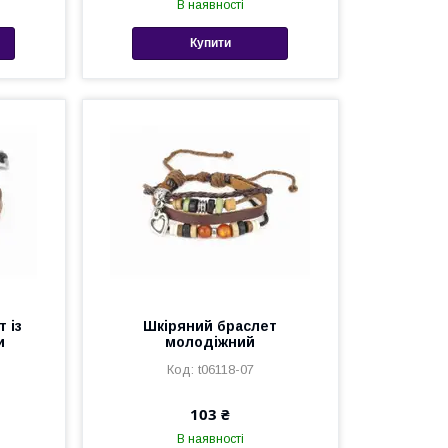
В наявності
Купити
 із
Шкіряний браслет
и
молодіжний
t06118-07
103 ₴
В наявності