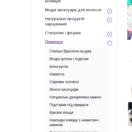
колекція
Модні аксесуари для волосся
Натуральні продукти
харчування
Статуетки і фігурки
Прикраси
Стильні браслети на руку
Модні кулони і підвіски
Ікона кулон
Намиста
Сережки чоловічі
Жіночі аксесуари
Натуральні декоративні камені
Підставки під прикраси
Красиві кільця
Накладні комірці з намистин і
каменів