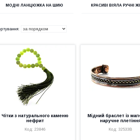
МОДНІ ЛАНЦЮЖКА НА ШИЮ
КРАСИВІ ВІЯЛА РУЧНІ Ж
Чітки з натурального каменю
Мідний браслет із маг
нефрит
наручне плетінн
23846
32533B