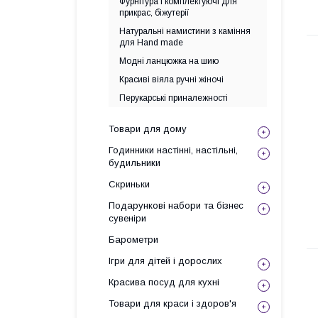
Фурнітура і комплектуючі для
прикрас, біжутерії
Натуральні намистини з каміння
для Hand made
Модні ланцюжка на шию
Красиві віяла ручні жіночі
Перукарські приналежності
Товари для дому
Годинники настінні, настільні,
будильники
Скриньки
Подарункові набори та бізнес
сувеніри
Барометри
Ігри для дітей і дорослих
Красива посуд для кухні
Товари для краси і здоров'я