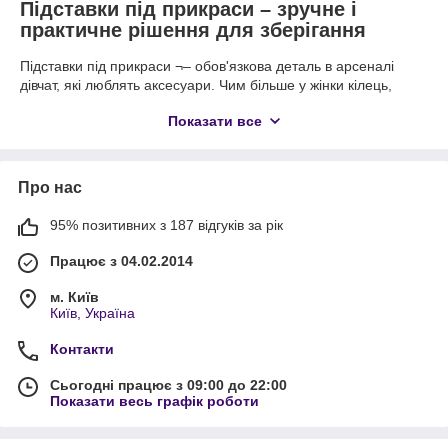
Підставки під прикраси – зручне і
практичне рішення для зберігання
Підставки під прикраси ¬– обов'язкова деталь в арсеналі
дівчат, які люблять аксесуари. Чим більше у жінки кілець,
браслетів, кулонів, ланцюжків, тим вище потреба в
Показати все
спеціальних футлярах для зберігання всіх цінностей.
Симпатичні футляри, підставки і статуетки стануть не тільки
надійним сховищем для коштовностей, але і витонченою
прикрасою для інтер'єру.
Про нас
Ювелірні підставки – це безпрограшні варіанти подарунків
для дівчат. Такі скриньки будуть відмінним сховищем для
95% позитивних з 187 відгуків за рік
будь-яких прикрас: у них вони точно ніколи не загубляться і
не деформуються. Зберігати ювелірні аксесуари або
Працює з 04.02.2014
біжутерію стоїть в правильних умовах: так вони будуть
зберігати свій розкішний вигляд довгі роки.
м. Київ
Київ, Україна
Розкішні кейси для кілець: стильні моделі для
прикрас
Контакти
Планшети для зберігання прикрас стали справжнім маст-
Сьогодні працює з 09:00 до 22:00
хэвом для багатьох дівчат: це компактні скриньки, які відмінно
Показати весь графік роботи
вписуються в інтер'єр кімнати в цілому. Вони добре
виглядають на туалетному столику або на полиці в кімнаті:
все завдяки класичному і суворому зовнішньому вигляду.