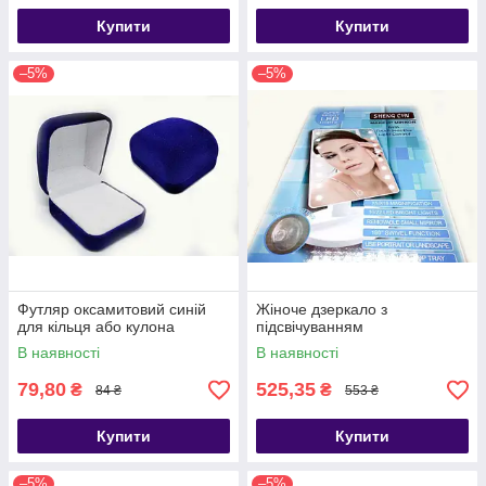
Купити
Купити
–5%
–5%
Футляр оксамитовий синій
Жіноче дзеркало з
для кільця або кулона
підсвічуванням
В наявності
В наявності
79,80
525,35
₴
₴
84 ₴
553 ₴
Купити
Купити
–5%
–5%