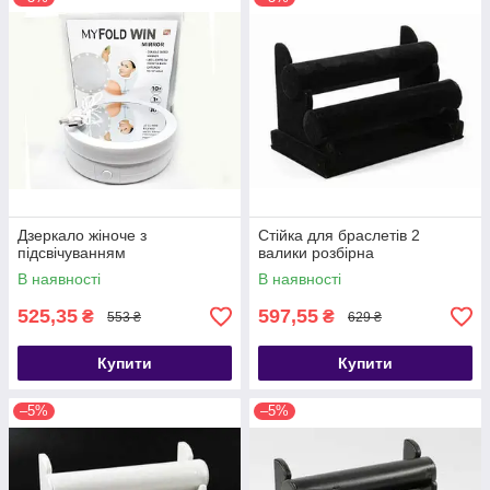
Дзеркало жіноче з
Стійка для браслетів 2
підсвічуванням
валики розбірна
В наявності
В наявності
525,35
597,55
₴
₴
553 ₴
629 ₴
Купити
Купити
–5%
–5%