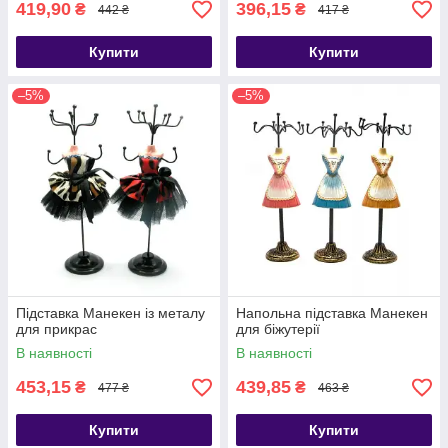
419,90
396,15
₴
₴
442 ₴
417 ₴
Купити
Купити
–5%
–5%
Підставка Манекен із металу
Напольна підставка Манекен
для прикрас
для біжутерії
В наявності
В наявності
453,15
439,85
₴
₴
477 ₴
463 ₴
Купити
Купити