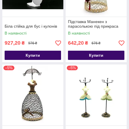
Підставка Манекен з
Біла стійка для бус і кулонів
парасолькою під прикраса
В наявності
В наявності
927,20
642,20
₴
₴
976 ₴
676 ₴
Купити
Купити
–5%
–5%