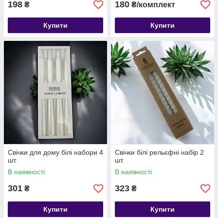
198
180
₴
₴/комплект
Купити
Купити
Свічки для дому білі набори 4
Свічки білі рельєфні набір 2
шт.
шт.
В наявності
В наявності
301
323
₴
₴
Купити
Купити