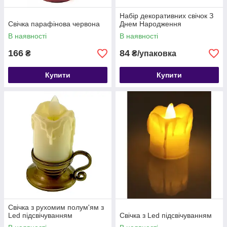
Набір декоративних свічок З
Свічка парафінова червона
Днем Народження
В наявності
В наявності
166
84
₴
₴/упаковка
Купити
Купити
Свічка з рухомим полум'ям з
Led підсвічуванням
Свічка з Led підсвічуванням