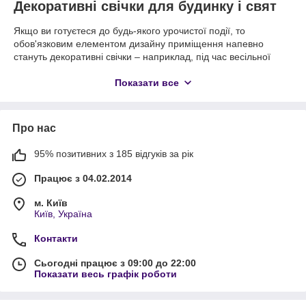
Декоративні свічки для будинку і свят
Якщо ви готуєтеся до будь-якого урочистої події, то
обов'язковим елементом дизайну приміщення напевно
стануть декоративні свічки – наприклад, під час весільної
церемонії або для створення відповідної атмосфери
романтичного вечора на День закоханих. Також свічки
Показати все
активно використовуються в період новорічних свят, на Різдво
або просто на день народження, адже ці красиві і оригінальні
аксесуари чудово виглядають в будь-якій обстановці і
Про нас
прикрашають будь-яку подію.
Свіча горіла на столі…
95% позитивних з 185 відгуків за рік
Історія створення сучасних свічок налічує кілька тисячоліть –
Працює з 04.02.2014
від перших світильників в первісній печері, зроблених з
тваринного жиру, до дизайнерських парафінових свічок
м. Київ
різного кольору і форми. У цьому визначному історичному
Київ, Україна
проміжку для виробництва світильників люди
використовували віск диких бджіл, китовий жир і стеарин, поки
Контакти
на початку хх ст. німецький хімік Рейхенбах не навчився
Сьогодні працює з 09:00 до 22:00
виділяти з нафти особлива речовина – парафін.
Показати весь графік роботи
Незважаючи на нафтове походження, парафін не має
практично ніяким запахом і не випускає сильно пахнучих
газів при горінні, тому свічки з парафіну стали користуватися