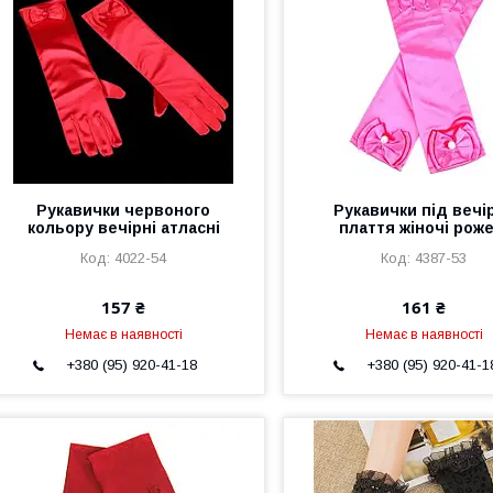
Рукавички червоного
Рукавички під вечі
кольору вечірні атласні
плаття жіночі роже
4022-54
4387-53
157 ₴
161 ₴
Немає в наявності
Немає в наявності
+380 (95) 920-41-18
+380 (95) 920-41-1