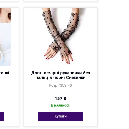
тонкі
Довгі вечірні рукавички без
пальців чорні Сніжинки
7358-46
157 ₴
В наявності
Купити