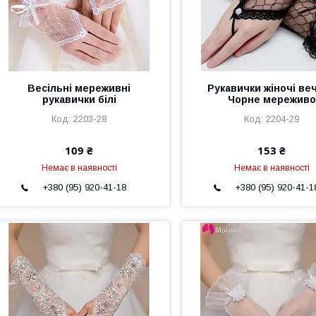
Весільні мереживні
Рукавички жіночі веч
рукавички білі
Чорне мереживо
2203-28
2204-29
109 ₴
153 ₴
Немає в наявності
Немає в наявності
+380 (95) 920-41-18
+380 (95) 920-41-1