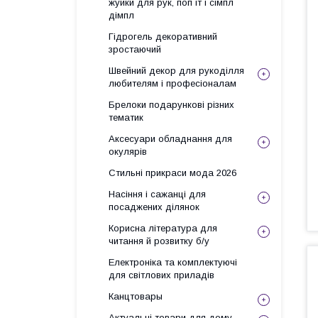
жуйки для рук, поп іт і сімпл
дімпл
Гідрогель декоративний
зростаючий
Швейний декор для рукоділля
любителям і професіоналам
Брелоки подарункові різних
тематик
Аксесуари обладнання для
окулярів
Стильні прикраси мода 2026
Насіння і сажанці для
посаджених ділянок
Корисна література для
читання й розвитку б/у
Електроніка та комплектуючі
для світлових приладів
Канцтовары
Актуальні товари для дому,