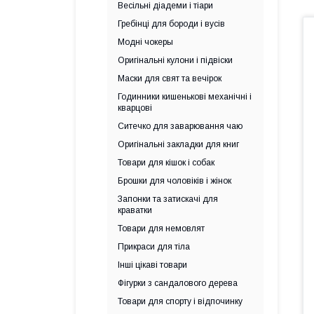
Весільні діадеми і тіари
Гребінці для бороди і вусів
Модні чокеры
Оригінальні кулони і підвіски
Маски для свят та вечірок
Годинники кишенькові механічні і
кварцові
Ситечко для заварювання чаю
Оригінальні закладки для книг
Товари для кішок і собак
Брошки для чоловіків і жінок
Запонки та затискачі для
краватки
Товари для немовлят
Прикраси для тіла
Інші цікаві товари
Фігурки з сандалового дерева
Товари для спорту і відпочинку