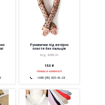
рнє
Рукавички під вечірнє
ві
плаття без пальців
4389-33
153 ₴
Немає в наявності
8
+380 (95) 920-41-18