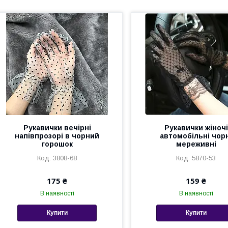
Рукавички вечірні
Рукавички жіночі
напівпрозорі в чорний
автомобільні чор
горошок
мереживні
3808-68
5870-53
175 ₴
159 ₴
В наявності
В наявності
Купити
Купити