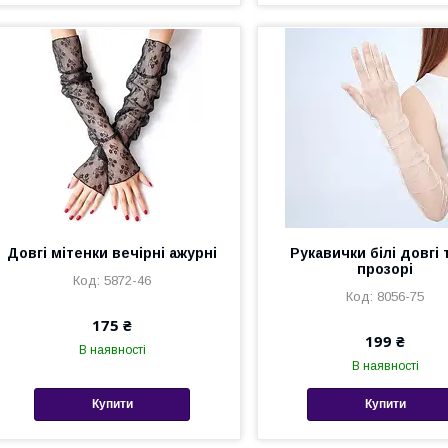
Довгі мітенки вечірні ажурні
Рукавички білі довгі 
прозорі
5872-46
8056-75
175 ₴
199 ₴
В наявності
В наявності
Купити
Купити