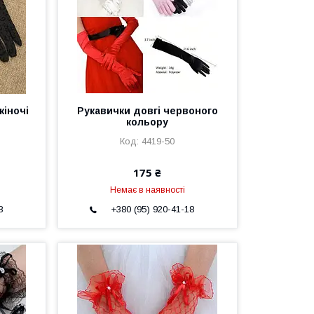
жіночі
Рукавички довгі червоного
кольору
4419-50
175 ₴
Немає в наявності
8
+380 (95) 920-41-18