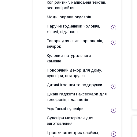
Копірайтинг, написання текстів,
seo-копірайтинг
Модні оправи окулярів
Наручні годинники чоловічі,
жіночі, підліткові
Товари для свят, карнавалів,
вечірок
Кулони з натурального
каменю
Новорічний декор для дому,
сувеніри, подарунки
Дитячі іграшки та подарунки
Цікаві гаджети і аксесуари для
телефонів, планшетів
Українські сувеніри
Сувеніри матеріали для
виготовлення
Іграшки антистрес слаймы,