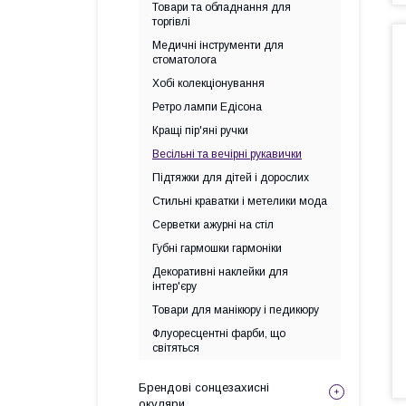
Товари та обладнання для
торгівлі
Медичні інструменти для
стоматолога
Хобі колекціонування
Ретро лампи Едісона
Кращі пір'яні ручки
Весільні та вечірні рукавички
Підтяжки для дітей і дорослих
Стильні краватки і метелики мода
Серветки ажурні на стіл
Губні гармошки гармоніки
Декоративні наклейки для
інтер'єру
Товари для манікюру і педикюру
Флуоресцентні фарби, що
світяться
Брендові сонцезахисні
окуляри