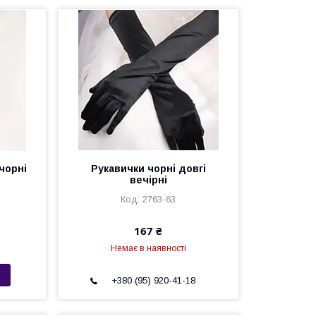
 чорні
Рукавички чорні довгі
вечірні
2763-63
167 ₴
Немає в наявності
+380 (95) 920-41-18