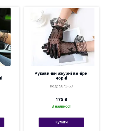
Рукавички ажурні вечірні
ні
чорні
5871-53
175 ₴
В наявності
Купити