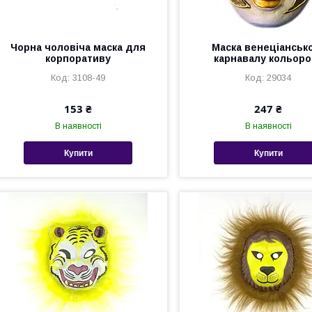
Чорна чоловіча маска для
Маска венеціанськ
корпоративу
карнавалу кольоро
3108-49
29034
153 ₴
247 ₴
В наявності
В наявності
Купити
Купити