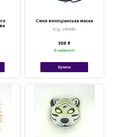
ого
Синя венеціанська маска
ва
29649B
308 ₴
В наявності
Купити