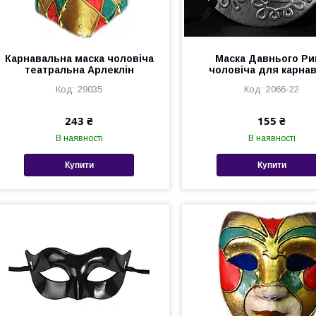
Карнавальна маска чоловіча
Маска Давнього Р
театральна Арлеклін
чоловіча для карна
29035
2066-22
243 ₴
155 ₴
В наявності
В наявності
Купити
Купити