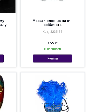
иму
Маска чоловіча на очі
валу
срібляста
3235-36
155 ₴
В наявності
Купити