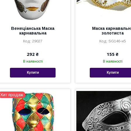
Венеціанська Маска
Маска карнавальн
карнавальна
золотиста
29027
SG146-н5
292 ₴
155 ₴
В наявності
В наявності
Купити
Купити
Хит продаж