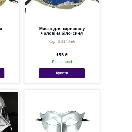
а
Маска для карнавалу
чоловіча біло-синя
SG146-н6
155 ₴
В наявності
Купити