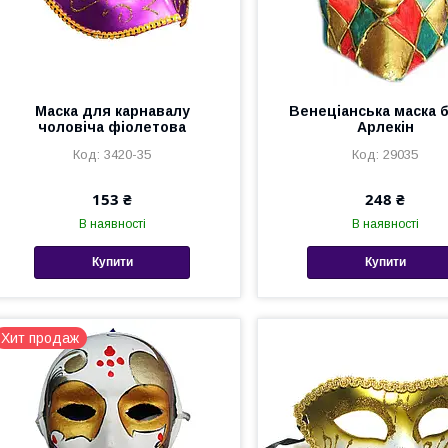
Маска для карнавалу
Венеціанська маска 
чоловіча фіолетова
Арлекін
3420-35
29035
153 ₴
248 ₴
В наявності
В наявності
Купити
Купити
Хит продаж