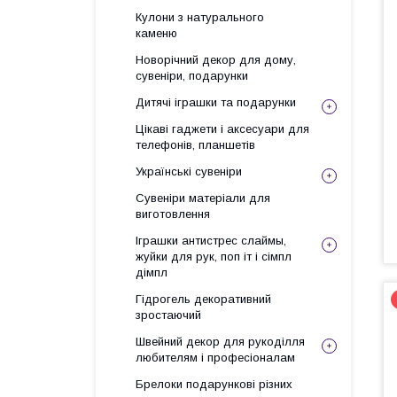
Кулони з натурального
каменю
Новорічний декор для дому,
сувеніри, подарунки
Дитячі іграшки та подарунки
Цікаві гаджети і аксесуари для
телефонів, планшетів
Українські сувеніри
Сувеніри матеріали для
виготовлення
Іграшки антистрес слаймы,
жуйки для рук, поп іт і сімпл
дімпл
Гідрогель декоративний
зростаючий
Швейний декор для рукоділля
любителям і професіоналам
Брелоки подарункові різних