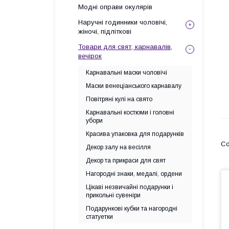
Модні оправи окулярів
Наручні годинники чоловічі,
жіночі, підліткові
Товари для свят, карнавалів,
вечірок
Карнавальні маски чоловічі
Маски венеціанського карнавалу
Повітряні кулі на свято
Карнавальні костюми і головні
убори
Красива упаковка для подарунків
Декор залу на весілля
Декор та прикраси для свят
Нагородні знаки, медалі, ордени
Цікаві незвичайні подарунки і
прикольні сувеніри
Подарункові кубки та нагородні
статуетки