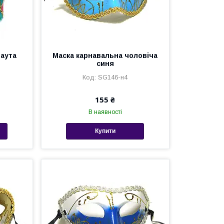
баута
Маска карнавальна чоловіча
синя
SG146-н4
155 ₴
В наявності
Купити