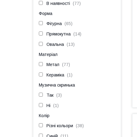
В наявності
77
Форма
Фігурна
65
Прямокутна
14
Овальна
13
Матеріал
Метал
77
Кераміка
1
Музична скринька
Так
3
Ні
1
Колір
Різні кольори
38
Синій
11