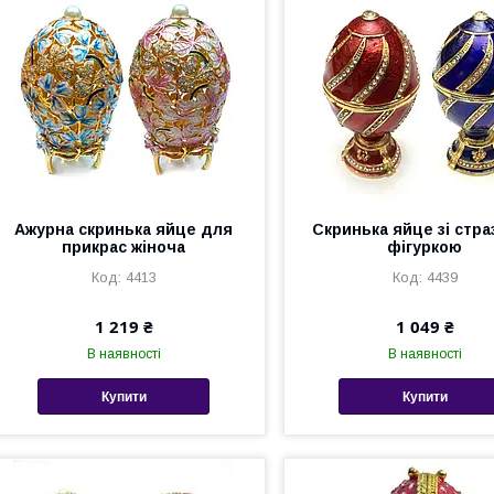
Ажурна скринька яйце для
Скринька яйце зі стра
прикрас жіноча
фігуркою
4413
4439
1 219 ₴
1 049 ₴
В наявності
В наявності
Купити
Купити