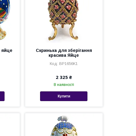
 яйце
Скринька для зберігання
красива Яйце
BP1656K1
2 325 ₴
В наявності
Купити