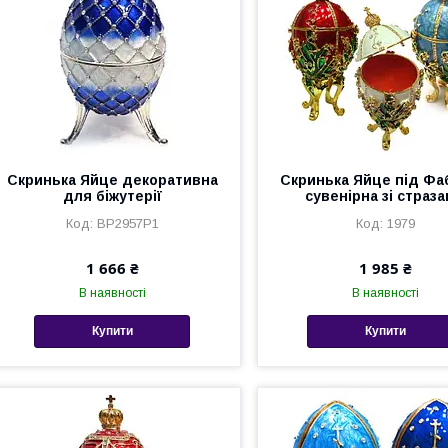
Скринька Яйце декоративна
Скринька Яйце під Ф
для біжутерії
сувенірна зі страз
BP2957P1
1979
1 666 ₴
1 985 ₴
В наявності
В наявності
Купити
Купити