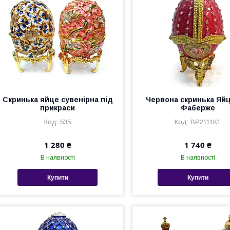
Скринька яйце сувенірна під
Червона скринька Яйц
прикраси
Фаберже
535
BP2111K1
1 280 ₴
1 740 ₴
В наявності
В наявності
Купити
Купити