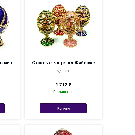
зами і
Скринька яйце під Фаберже
5186
1 712 ₴
В наявності
Купити