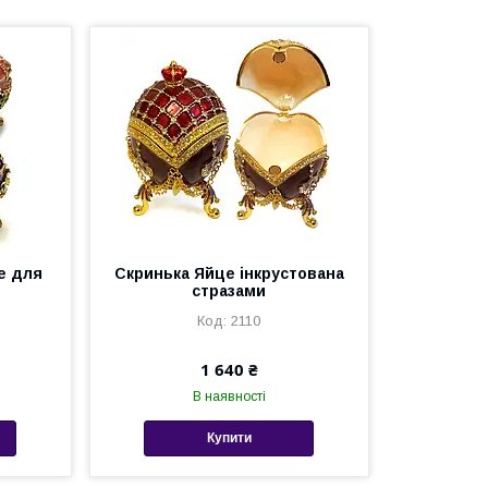
е для
Скринька Яйце інкрустована
стразами
2110
1 640 ₴
В наявності
Купити