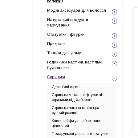
колекція
Модні аксесуари для волосся
Натуральні продукти
харчування
Статуетки і фігурки
Прикраси
Товари для дому
Годинники настінні, настільні,
будильники
Скриньки
Дерев'яні скрині
Скриньки металеві фігурки зі
стразами під Фаберже
Скринька лакова мініатюра
ручний розпис
Книги сейфи для зберігання
цінностей
Подарункові дерев'яні шкатулки