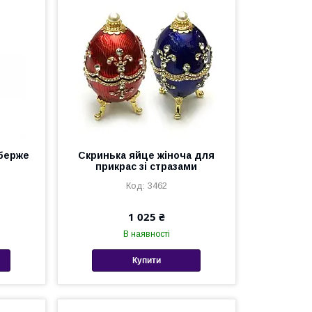
аберже
Скринька яйце жіноча для
прикрас зі стразами
3462
1 025 ₴
В наявності
Купити