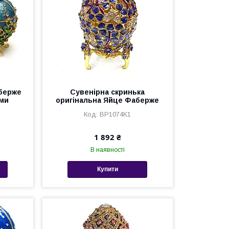
аберже
Сувенірна скринька
ами
оригінальна Яйце Фаберже
BP1074K1
1 892 ₴
В наявності
Купити