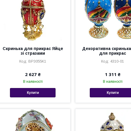
Скринька для прикрас Яйце
Декоративна скринька
зі стразами
для прикрас
BP3055K1
4310-01
2 627 ₴
1 311 ₴
В наявності
В наявності
Купити
Купити