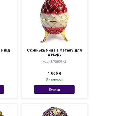
е під
Скринька Яйце з металу для
декору
BP2957K1
1 666 ₴
В наявності
Купити