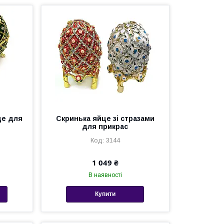
це для
Скринька яйце зі стразами
для прикрас
3144
1 049 ₴
В наявності
Купити