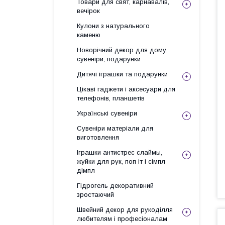
Товари для свят, карнавалів,
вечірок
Кулони з натурального
каменю
Новорічний декор для дому,
сувеніри, подарунки
Дитячі іграшки та подарунки
Цікаві гаджети і аксесуари для
телефонів, планшетів
Українські сувеніри
Сувеніри матеріали для
виготовлення
Іграшки антистрес слаймы,
жуйки для рук, поп іт і сімпл
дімпл
Гідрогель декоративний
зростаючий
Швейний декор для рукоділля
любителям і професіоналам