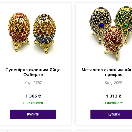
Сувенірна скринька Яйце
Металева скринька яй
Фаберже
прикрас
2787
2965
1 366 ₴
1 313 ₴
В наявності
В наявності
Купити
Купити