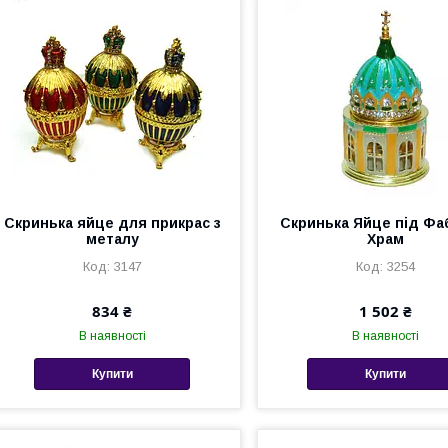
Скринька яйце для прикрас з
Скринька Яйце під Ф
металу
Храм
3147
3254
834 ₴
1 502 ₴
В наявності
В наявності
Купити
Купити