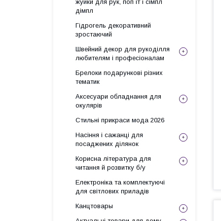
жуйки для рук, поп іт і сімпл
дімпл
Гідрогель декоративний
зростаючий
Швейний декор для рукоділля
любителям і професіоналам
Брелоки подарункові різних
тематик
Аксесуари обладнання для
окулярів
Стильні прикраси мода 2026
Насіння і сажанці для
посаджених ділянок
Корисна література для
читання й розвитку б/у
Електроніка та комплектуючі
для світлових приладів
Канцтовары
Актуальні товари для дому,