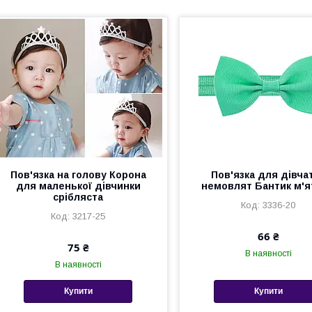
Пов'язка на голову Корона
Пов'язка для дівча
для маленької дівчинки
немовлят Бантик м'я
срібляста
3336-20
3217-25
66 ₴
75 ₴
В наявності
В наявності
Купити
Купити