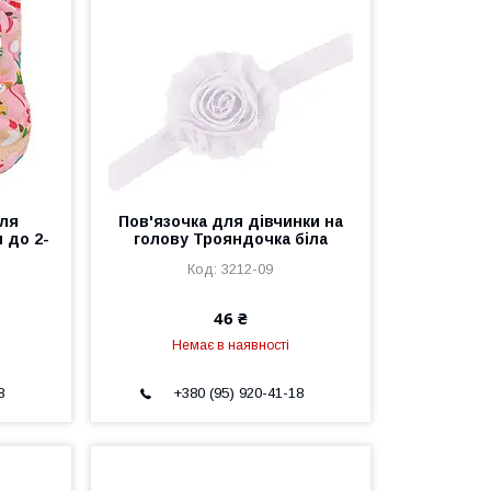
для
Пов'язочка для дівчинки на
 до 2-
голову Трояндочка біла
3212-09
46 ₴
Немає в наявності
8
+380 (95) 920-41-18