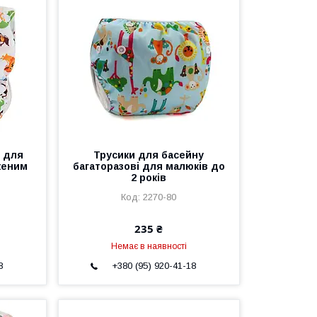
и для
Трусики для басейну
женим
багаторазові для малюків до
2 років
2270-80
235 ₴
Немає в наявності
8
+380 (95) 920-41-18