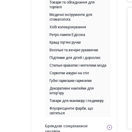
Товари та обладнання для
торгівлі
Медичні інструменти для
стоматолога
Хобі колекціонування
Ретро лампи Едісона
Кращі пір'яні ручки
Весільні та вечірні рукавички
Підтяжки для дітей і дорослих
Стильні краватки і метелики мода
Серветки ажурні на стіл
Губні гармошки гармоніки
Декоративні наклейки для
інтер'єру
Товари для манікюру і педикюру
Флуоресцентні фарби, що
світяться
Брендові сонцезахисні
окуляри