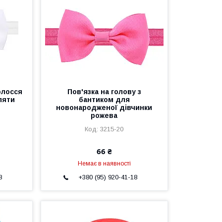
олосся
Пов'язка на голову з
ляти
бантиком для
новонародженої дівчинки
рожева
3215-20
66 ₴
Немає в наявності
8
+380 (95) 920-41-18