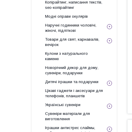
Копірайтинг, написання текстів,
seo-копірайтинг
Модні оправи окулярів
Наручні годинники чоловічі,
жіночі, підліткові
Товари для свят, карнавалів,
вечірок
Кулони з натурального
каменю
Новорічний декор для дому,
сувеніри, подарунки
Дитячі іграшки та подарунки
Цікаві гаджети і аксесуари для
телефонів, планшетів
Українські сувеніри
Сувеніри матеріали для
виготовлення
Іграшки антистрес слаймы,