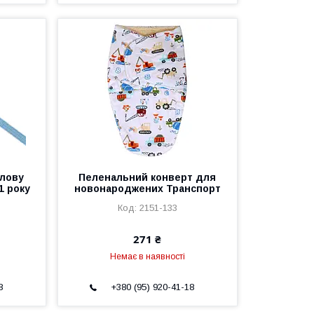
олову
Пеленальний конверт для
1 року
новонароджених Транспорт
2151-133
271 ₴
Немає в наявності
8
+380 (95) 920-41-18