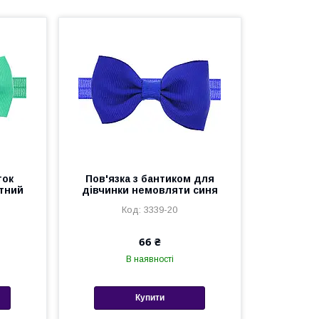
ток
Пов'язка з бантиком для
тний
дівчинки немовляти синя
3339-20
66 ₴
В наявності
Купити