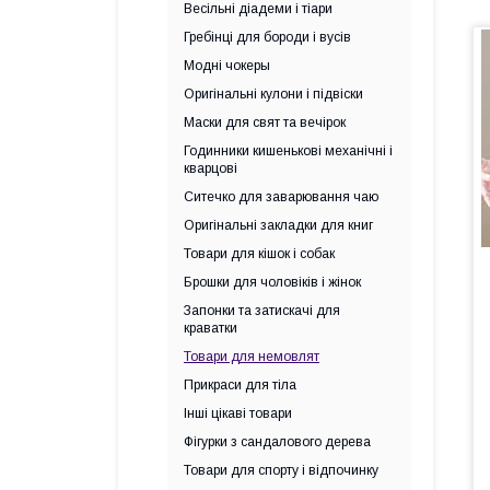
Весільні діадеми і тіари
Гребінці для бороди і вусів
Модні чокеры
Оригінальні кулони і підвіски
Маски для свят та вечірок
Годинники кишенькові механічні і
кварцові
Ситечко для заварювання чаю
Оригінальні закладки для книг
Товари для кішок і собак
Брошки для чоловіків і жінок
Запонки та затискачі для
краватки
Товари для немовлят
Прикраси для тіла
Інші цікаві товари
Фігурки з сандалового дерева
Товари для спорту і відпочинку