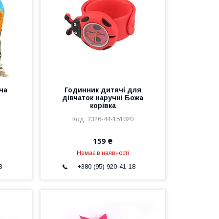
ча
Годинник дитячі для
дівчаток наручні Божа
корівка
2326-44-151020
159 ₴
Немає в наявності
8
+380 (95) 920-41-18