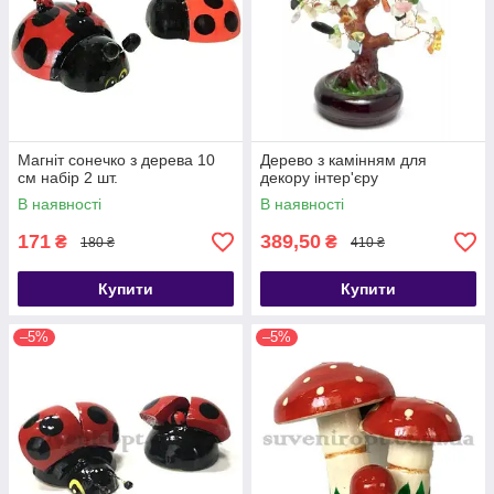
Магніт сонечко з дерева 10
Дерево з камінням для
см набір 2 шт.
декору інтер'єру
В наявності
В наявності
171
389,50
₴
₴
180 ₴
410 ₴
Купити
Купити
–5%
–5%