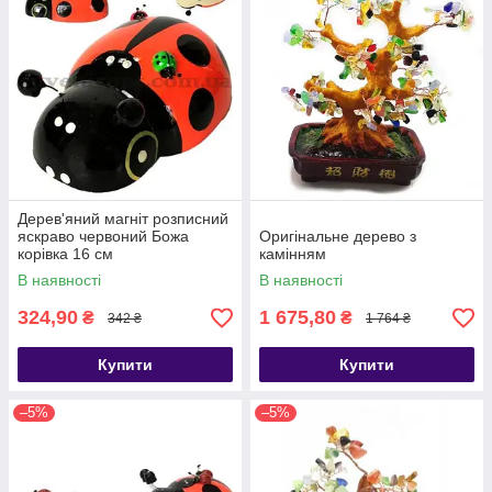
Дерев'яний магніт розписний
яскраво червоний Божа
Оригінальне дерево з
корівка 16 см
камінням
В наявності
В наявності
324,90
1 675,80
₴
₴
342 ₴
1 764 ₴
Купити
Купити
–5%
–5%