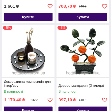
1 661
708,70
₴
₴
746 ₴
Купити
Купити
–5%
–5%
Декоративна композиція для
інтер'єру
Дерево мандарин (3 плоди)
В наявності
В наявності
1 170,40
397,10
₴
₴
1 232 ₴
418 ₴
Купити
Купити