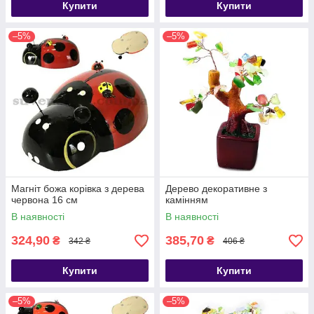
Купити
Купити
–5%
–5%
Магніт божа корівка з дерева
Дерево декоративне з
червона 16 см
камінням
В наявності
В наявності
324,90
385,70
₴
₴
342 ₴
406 ₴
Купити
Купити
–5%
–5%