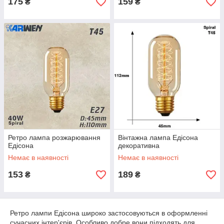
175
159
₴
₴
Ретро лампа розжарювання
Вінтажна лампа Едісона
Едісона
декоративна
Немає в наявності
Немає в наявності
153
189
₴
₴
Ретро лампи Едісона широко застосовуються в оформленні
сучасних інтер'єрів. Особливо добре вони підходять для