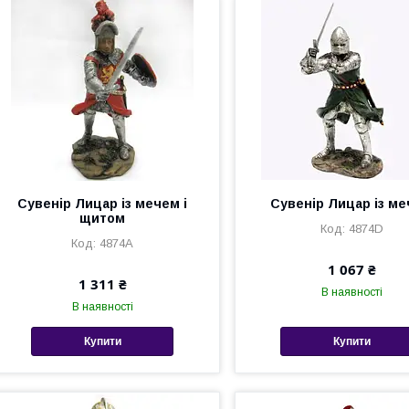
Сувенір Лицар із мечем і
Сувенір Лицар із м
щитом
4874D
4874A
1 067 ₴
1 311 ₴
В наявності
В наявності
Купити
Купити