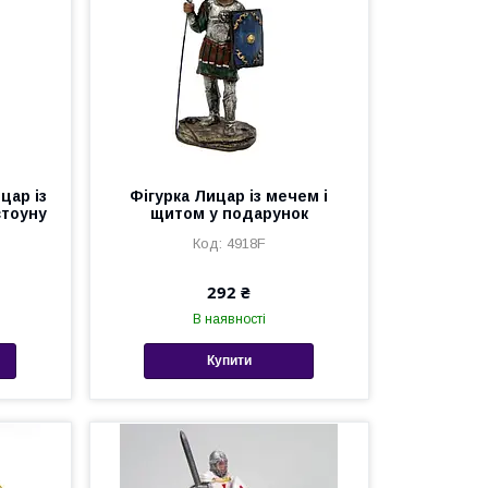
цар із
Фігурка Лицар із мечем і
стоуну
щитом у подарунок
4918F
292 ₴
В наявності
Купити