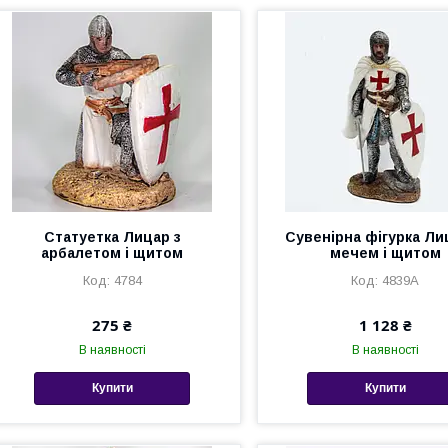
Статуетка Лицар з
Сувенірна фігурка Лиц
арбалетом і щитом
мечем і щитом
4784
4839A
275 ₴
1 128 ₴
В наявності
В наявності
Купити
Купити