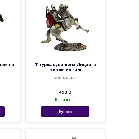
чем на
Фігурка сувенірна Лицар із
мечем на коні
4879B-н
498 ₴
В наявності
Купити