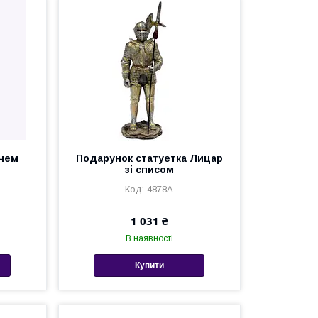
ечем
Подарунок статуетка Лицар
зі списом
4878A
1 031 ₴
В наявності
Купити