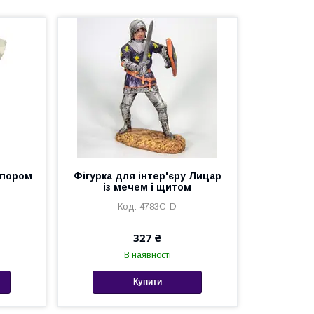
апором
Фігурка для інтер'єру Лицар
із мечем і щитом
4783С-D
327 ₴
В наявності
Купити