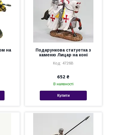
ом на
Подарункова статуетка з
каменю Лицар на коні
4726B
652 ₴
В наявності
Купити