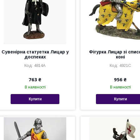
Сувенірна статуетка Лицар у
Фігурка Лицар зі спис
доспеках
коні
4814A
4921C
763 ₴
956 ₴
В наявності
В наявності
Купити
Купити