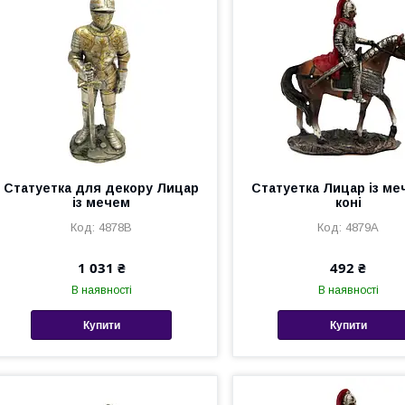
Статуетка для декору Лицар
Статуетка Лицар із ме
із мечем
коні
4878B
4879A
1 031 ₴
492 ₴
В наявності
В наявності
Купити
Купити