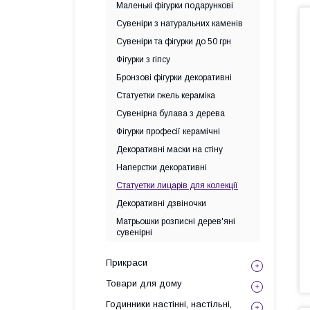
Маленькі фігурки подарункові
Сувеніри з натуральних каменів
Сувеніри та фігурки до 50 грн
Фігурки з гіпсу
Бронзові фігурки декоративні
Статуетки гжель кераміка
Сувенірна булава з дерева
Фігурки професії керамічні
Декоративні маски на стіну
Наперстки декоративні
Статуетки лицарів для колекції
Декоративні дзвіночки
Матрьошки розписні дерев'яні
сувенірні
Прикраси
Товари для дому
Годинники настінні, настільні,