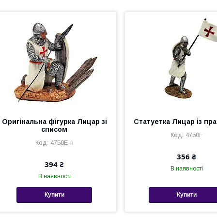
Оригінальна фігурка Лицар зі
Статуетка Лицар із пр
списом
4750F
4750E-н
356 ₴
394 ₴
В наявності
В наявності
Купити
Купити