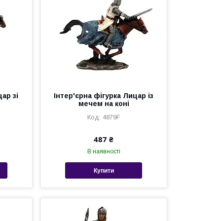
ар зі
Інтер'єрна фігурка Лицар із
мечем на коні
4879F
487 ₴
В наявності
Купити