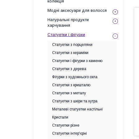
колекція
Модні аксесуари для волосся
Натуральні продукти
харчування
Статуетки і фігурки
Статуетки з порцеляни
Статуетки з кераміки
Статуетки і фігурки з каменю
Статуетки з дерева
Фігурки з художнього скла
Статуетки з кришталю
Статуетки з металу
Статуетки з шкіри та хутра
Металеві статуетки настільні
Кристали
Статуетки різне
Статуетки інтер'єрні