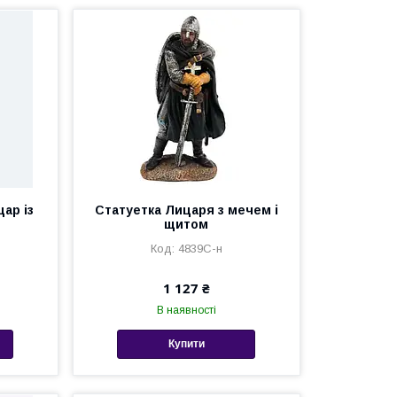
ар із
Статуетка Лицаря з мечем і
щитом
4839C-н
1 127 ₴
В наявності
Купити