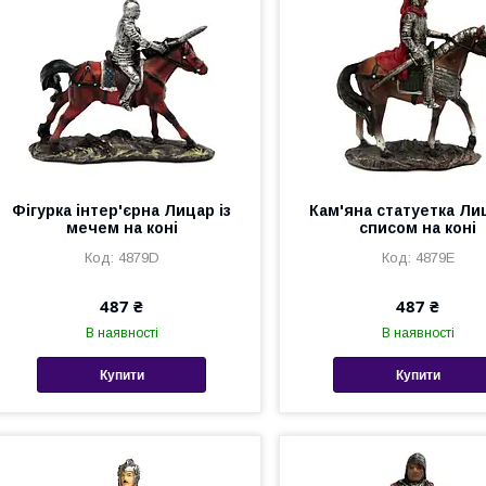
Фігурка інтер'єрна Лицар із
Кам'яна статуетка Лиц
мечем на коні
списом на коні
4879D
4879E
487 ₴
487 ₴
В наявності
В наявності
Купити
Купити