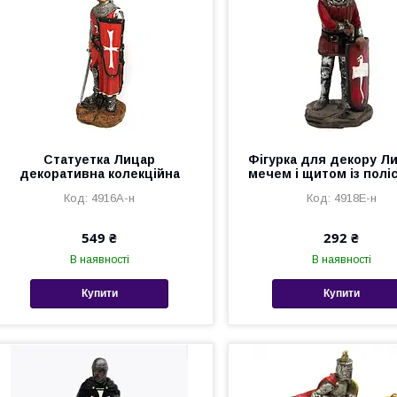
Статуетка Лицар
Фігурка для декору Ли
декоративна колекційна
мечем і щитом із полі
4916A-н
4918E-н
549 ₴
292 ₴
В наявності
В наявності
Купити
Купити