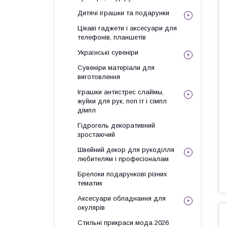
Дитячі іграшки та подарунки
Цікаві гаджети і аксесуари для
телефонів, планшетів
Українські сувеніри
Сувеніри матеріали для
виготовлення
Іграшки антистрес слаймы,
жуйки для рук, поп іт і сімпл
дімпл
Гідрогель декоративний
зростаючий
Швейний декор для рукоділля
любителям і професіоналам
Брелоки подарункові різних
тематик
Аксесуари обладнання для
окулярів
Стильні прикраси мода 2026