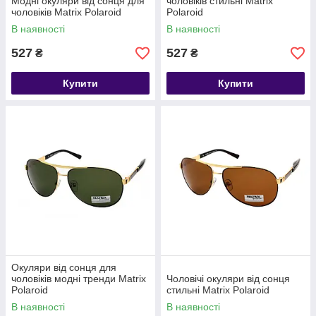
Модні окуляри від сонця для
чоловіків стильні Matrix
чоловіків Matrix Polaroid
Polaroid
В наявності
В наявності
527
527
₴
₴
Купити
Купити
Окуляри від сонця для
чоловіків модні тренди Matrix
Чоловічі окуляри від сонця
Polaroid
стильні Matrix Polaroid
В наявності
В наявності