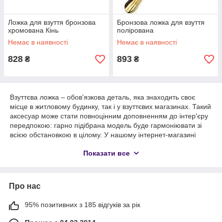
Ложка для взуття бронзова
Бронзова ложка для взуття
хромована Кінь
полірована
Немає в наявності
Немає в наявності
828
893
₴
₴
Взуттєва ложка – обов'язкова деталь, яка знаходить своє
місце в житловому будинку, так і у взуттєвих магазинах. Такий
аксесуар може стати повноцінним доповненням до інтер'єру
передпокою: гарно підібрана модель буде гармоніювати зі
всією обстановкою в цілому. У нашому інтернет-магазині
представлено безліч моделей на будь-який смак!
Показати все
З чого виробляють взуттєві ложки?
Взуттєві ложки – це ті аксесуари, які можна зустріти практично
в кожному будинку. З ними взуватися стає набагато простіше,
Про нас
особливо в тому випадку, якщо пара нова і поки її не встигли
розносити. Сучасні моделі можуть цілком стати повноцінним
95% позитивних з 185 відгуків за рік
прикрасою інтер'єру, так як вони виконані дуже стильно.