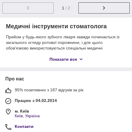
1
/ 2
Медичні інструменти стоматолога
Прийом у будь-якого зубного лікаря завжди починається із
загального огляду ротової порожнини, і для цього
обов'язково використовуються спеціальні медичні
інструменти стоматолога – такий універсальний набір
повинен бути у кожного лікаря, лікуючого зуби пацієнтів.
Показати все
Ваш друг навчається в медичному вузі України на
стоматолога? Ваша подруга працює зубним лікарем? Або ви
прагнете самостійно як можна ефективніше доглядати за
Про нас
ротовою порожниною? Тоді вам допоможе дана категорія
товарів в інтернет-магазині Острів скарбів – тут ви зможете
95% позитивних з 187 відгуків за рік
придбати необхідний інструментарій для своїх цілей або в
подарунок близьким людям за доступною ціною.
Працює з 04.02.2014
Ручні стоматологічні інструменти
м. Київ
У розділі ви знайдете наступні типи стоматологічних
Київ, Україна
аксесуарів:
1. Пристосування для чищення міжзубного простору і мови
Контакти
– тобто, ті інструменти, якими може користуватися кожна