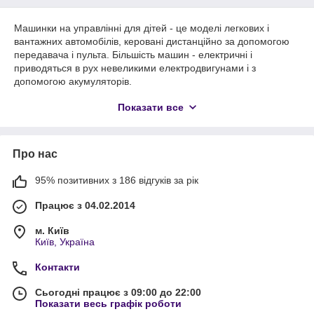
Машинки на управлінні для дітей - це моделі легкових і
вантажних автомобілів, керовані дистанційно за допомогою
передавача і пульта. Більшість машин - електричні і
приводяться в рух невеликими електродвигунами і з
допомогою акумуляторів.
Існують як дорожні, так і позашляхові машинки. Позашляхові
Показати все
моделі RC-автомобілів, як наприклад, дитячий автомобіль
джип, мають складні підвіски, призначені для агресивної їзди
по пересіченій місцевості, і широкі колеса. Автомобілі,
призначені для більш рівного покриття, зазвичай обмежені
Про нас
підвіскою і оптимізовані для швидкості.
Раніше для зборки і запуску просунутих моделей на
95% позитивних з 186 відгуків за рік
радіоуправлінні був потрібен пристойний рівень знань, то
останнім часом все більшу популярність здобувають готові
Працює з 04.02.2014
моделі. Радіокеровані машини для дітей цього типу не
вимагають такого складного рівня збірки, як набори. У
м. Київ
більшості випадків кузова цих машин вже пофарбовані з
Київ, Україна
заводу, радіоапаратура повністю встановлена, а сама
Контакти
машина зібрана.
Дитячі іграшки машинки для хлопчиків
Сьогодні працює з 09:00 до 22:00
Показати весь графік роботи
Дитячі іграшки машинки широко популярні у всіх куточках