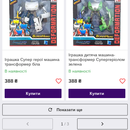
Іграшка дитяча машина-
Іграшка Супер герої машина
трансформер Супергеріолом
трансформер біла
зелена
В наявності
В наявності
388
388
₴
₴
Купити
Купити
Показати ще
1
/ 3