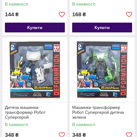
В наявності
В наявності
144
168
₴
₴
Купити
Купити
Дитяча машинка-
Машинка-трансформер
трансформер Робот
Робот Супергерой дитяча
Супергерой
зелена
В наявності
В наявності
348
348
₴
₴