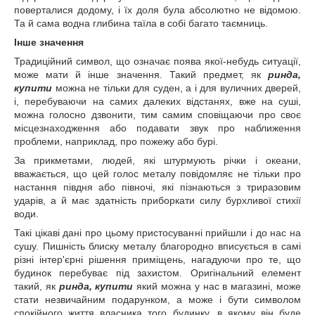
поверталися додому, і їх доля була абсолютно не відомою.
Та й сама водна глибина таїла в собі багато таємниць.
Інше значення
Традиційний символ, що означає поява якої-небудь ситуації,
може мати й інше значення. Такий предмет, як
ринда,
купити
можна не тільки для суден, а і для вуличних дверей,
і, перебуваючи на самих далеких відстанях, вже на суші,
можна голосно дзвонити, тим самим сповіщаючи про своє
місцезнаходження або подавати звук про наближення
проблеми, наприклад, про пожежу або бурі.
За прикметами, людей, які штурмують річки і океани,
вважається, що цей голос металу повідомляє не тільки про
настання півдня або півночі, які пізнаються з триразовим
ударів, а й має здатність приборкати силу бурхливої стихії
води.
Такі цікаві дані про цьому пристосуванні прийшли і до нас на
сушу. Пишність блиску металу благородно вписується в самі
різні інтер'єрні рішення приміщень, нагадуючи про те, що
будинок перебуває під захистом. Оригінальний елемент
такий, як
ринда, купити
який можна у нас в магазині, може
стати незвичайним подарунком, а може і бути символом
спокійного життя власника того будинку, в якому він буде