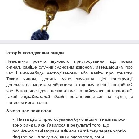
Історія походження ринди
Невеликий розмір звукового пристосування, що подає
сигнал, раніше служив судновим дзвоном, извещающим про
час і чим-небудь несподіваному або навіть про тривогу.
Таким чином, досить гучне звучання цієї конструкції
допомагало морякам зібратися в одному місці в потрібний
час. В наш час і досі, незважаючи на найсучасніші технології,
такий
корабельний дзвін
встановлюється на судні, з
написом його назви.
З чого все почалося
Назва цього пристосування було іншим, і називалося
воно ринда, яке з'явилося в результаті того, що
російськомовні моряки змінили англійську термінологію
ring the bell, в таку яку, як їм здавалося, вони