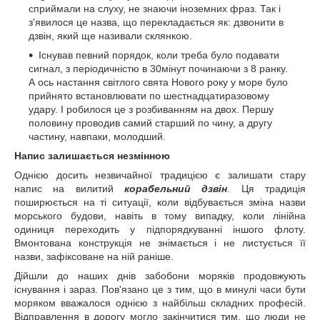
сприймали на слуху, не знаючи іноземних фраз. Так і
з'явилося це назва, що перекладається як: дзвонити в
дзвін, який ще називали склянкою.
Існував певний порядок, коли треба було подавати
сигнал, з періодичністю в 30мінут починаючи з 8 ранку.
А ось настання світлого свята Нового року у море було
прийнято встановлювати по шестнадцатиразовому
удару. І робилося це з розбиванням на двох. Першу
половину проводив самий старший по чину, а другу
частину, навпаки, молодший.
Напис залишається незмінною
Однією досить незвичайної традицією є залишати стару
напис на вилитий
корабельний дзвін
. Ця традиція
поширюється на ті ситуації, коли відбувається зміна назви
морського будови, навіть в тому випадку, коли лінійна
одиниця переходить у підпорядкуванні іншого флоту.
Вмонтована конструкція не знімається і не листується її
назви, зафіксоване на ній раніше.
Дійшли до наших днів забобони моряків продовжують
існування і зараз. Пов'язано це з тим, що в минулі часи бути
моряком вважалося однією з найбільш складних професій.
Відправлення в дорогу могло закінчитися тим, що люди не