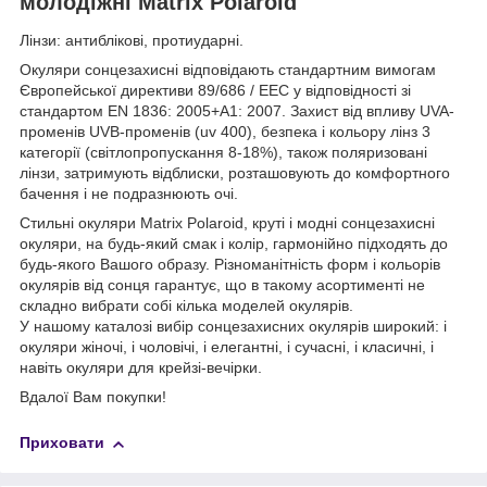
молодіжні Matrix Polaroid
Лінзи: антиблікові, протиударні.
Окуляри сонцезахисні відповідають стандартним вимогам
Європейської директиви 89/686 / ЕЕС у відповідності зі
стандартом EN 1836: 2005+А1: 2007. Захист від впливу UVA-
променів UVB-променів (uv 400), безпека і кольору лінз 3
категорії (світлопропускання 8-18%), також поляризовані
лінзи, затримують відблиски, розташовують до комфортного
бачення і не подразнюють очі.
Стильні окуляри Matrix Polaroid, круті і модні сонцезахисні
окуляри, на будь-який смак і колір, гармонійно підходять до
будь-якого Вашого образу. Різноманітність форм і кольорів
окулярів від сонця гарантує, що в такому асортименті не
складно вибрати собі кілька моделей окулярів.
У нашому каталозі вибір сонцезахисних окулярів широкий: і
окуляри жіночі, і чоловічі, і елегантні, і сучасні, і класичні, і
навіть окуляри для крейзі-вечірки.
Вдалої Вам покупки!
Приховати