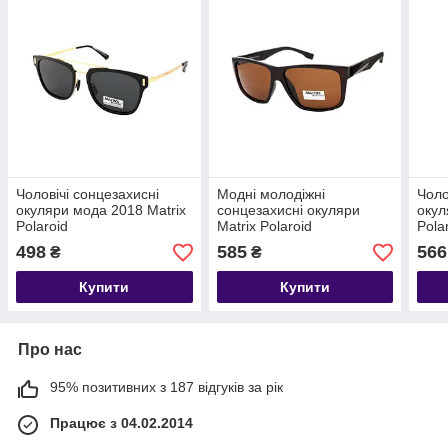
Чоловічі сонцезахисні
Модні молодіжні
Чоло
окуляри мода 2018 Matrix
сонцезахисні окуляри
окул
Polaroid
Matrix Polaroid
Pola
498
585
566
₴
₴
Купити
Купити
Про нас
95% позитивних з 187 відгуків за рік
Працює з 04.02.2014