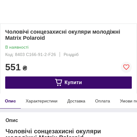
Чоловічі сонцезахисні окуляри молодіжні
Matrix Polaroid
В наявності
Код: 8403 С166-91-2-F26
Роздріб
551
₴
Купити
Опис
Характеристики
Доставка
Оплата
Умови п
Опис
Чоловічі сонцезахисні окуляри