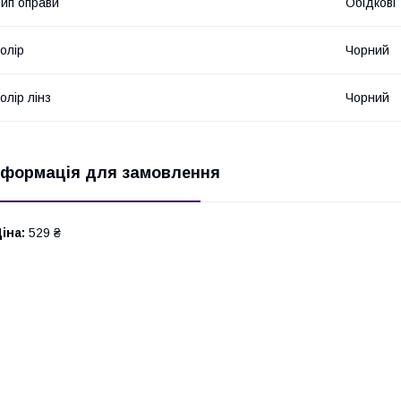
ип оправи
Обідкові
олір
Чорний
олір лінз
Чорний
нформація для замовлення
іна:
529 ₴