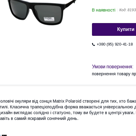
В наявності
Код:
8193
Купити
+380 (95) 920-41-18
повернення товару п
оловічі окуляри від сонця Matrix Polaroid створені для тих, хто ба
тилі. Класична трапецієподібна форма вважається універсальною д
изайн виглядає солідно і статусно, тому ви будете в центрі уваги. 
авіть в самий яскравий сонячний день.