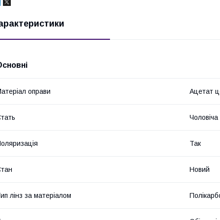
арактеристики
Основні
атеріал оправи
Ацетат 
тать
Чоловіча
оляризація
Так
Стан
Новий
ип лінз за матеріалом
Полікарб