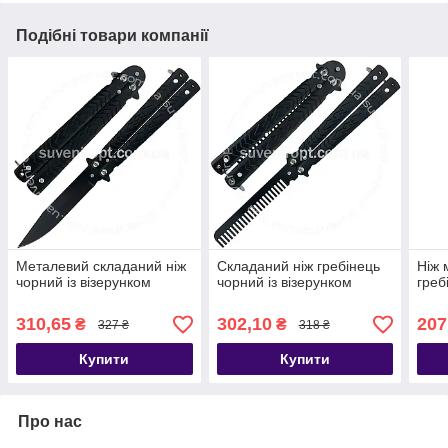
Подібні товари компанії
Металевий складаний ніж
Складаний ніж гребінець
Ніж 
чорний із візерунком
чорний із візерунком
греб
310,65
302,10
207
₴
₴
327 ₴
318 ₴
Купити
Купити
Про нас