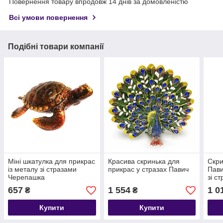
Повернення товару впродовж 14 днів за домовленістю
Всі умови повернення
Подібні товари компанії
Міні шкатулка для прикрас
Красива скринька для
Скри
із металу зі стразами
прикрас у стразах Павич
Пави
Черепашка
зі с
657
1 554
1 0
₴
₴
Купити
Купити