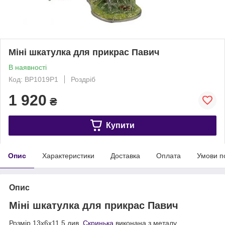
Міні шкатулка для прикрас Павич
В наявності
Код: BP1019P1
Роздріб
1 920
₴
Купити
Опис
Характеристики
Доставка
Оплата
Умови п
Опис
Міні шкатулка для прикрас Павич
Розмір 13х6х11,5 див.
Скринька
виконана з металу,