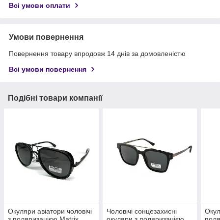
Всі умови оплати
Умови повернення
Повернення товару впродовж 14 днів за домовленістю
Всі умови повернення
Подібні товари компанії
Окуляри авіатори чоловічі
Чоловічі сонцезахисні
Окул
з поляризацією Matrix
окуляри з поляризацією
поля