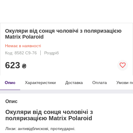
Окуляри від сонця чоловічі з поляризацією
Matrix Polaroid
Немає в наявності
Код: 8582 C9-76
Роздріб
623
₴
Опис
Характеристики
Доставка
Оплата
Умови п
Опис
Окуляри від сонця чоловічі з
поляризацією Matrix Polaroid
Лінзи: антивідблискові, протиударні.