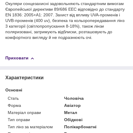
Окуляри сонцезахисні задовольняють стандартним вимогам
Європейської директиви 89/686 ЕЕС відповідно до стандарту
EN 1836: 2005+А1: 2007. Захист від впливу UVA-променів і
UVB-променів (400 uv), безпека та кольоропередавання лінз
3 категорії (світлопропускання 8-18%), також лінзи
поляризовані, затримують відблиски, розташовують до
комфортного вигляду й не подразнюють очі.
Приховати
Характеристики
Основні
Стать
Чоловіча
Форма
Авіатор
Матеріал оправи
Метал
Тип оправи
Обідкові
Тип лінз за матеріалом
Полікарбонатні