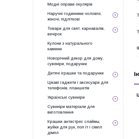
Модні оправи окулярів
Наручні годинники чоловічі,
Т
жіночі, підліткові
Товари для свят, карнавалів,
Т
вечірок
Кулони з натурального
каменю
Новорічний декор для дому,
сувеніри, подарунки
Дитячі іграшки та подарунки
І
Цікаві гаджети і аксесуари для
телефонів, планшетів
Ц
Українські сувеніри
Сувеніри матеріали для
виготовлення
Іграшки антистрес слаймы,
жуйки для рук, поп іт і сімпл
дімпл