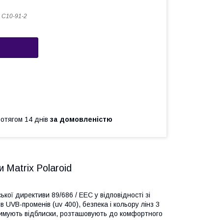
 C10-91-2
ротягом 14 днів
за домовленістю
и Matrix Polaroid
ої директиви 89/686 / ЕЕС у відповідності зі
 UVB-променів (uv 400), безпека і кольору лінз 3
атримують відблиски, розташовують до комфортного