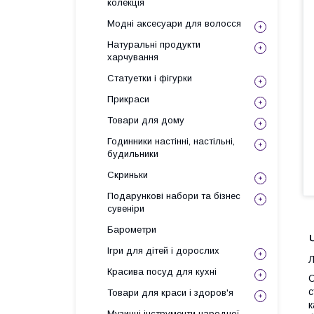
колекція
Модні аксесуари для волосся
Натуральні продукти
харчування
Статуетки і фігурки
Прикраси
Товари для дому
Годинники настінні, настільні,
будильники
Скриньки
Подарункові набори та бізнес
сувеніри
Барометри
Ігри для дітей і дорослих
Л
Красива посуд для кухні
О
с
Товари для краси і здоров'я
к
Музичні інструменти народної