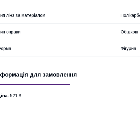
ип лінз за матеріалом
Полікарб
ип оправи
Обідкові
Форма
Фігурна
нформація для замовлення
іна:
521 ₴