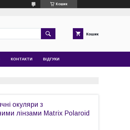
Кошик
Кошик
С
КОНТАКТИ
ВІДГУКИ
ячні окуляри з
ими лінзами Matrix Polaroid