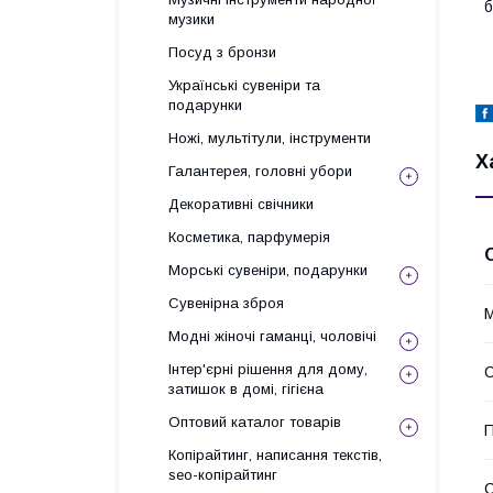
б
музики
Посуд з бронзи
Українські сувеніри та
подарунки
Ножі, мультітули, інструменти
Х
Галантерея, головні убори
Декоративні свічники
Косметика, парфумерія
Морські сувеніри, подарунки
Сувенірна зброя
М
Модні жіночі гаманці, чоловічі
Інтер'єрні рішення для дому,
С
затишок в домі, гігієна
Оптовий каталог товарів
П
Копірайтинг, написання текстів,
seo-копірайтинг