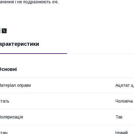
ачення і не подразнюють очі.
арактеристики
Основні
атеріал оправи
Ацетат 
тать
Чоловіча
оляризація
Так
Стан
Новий