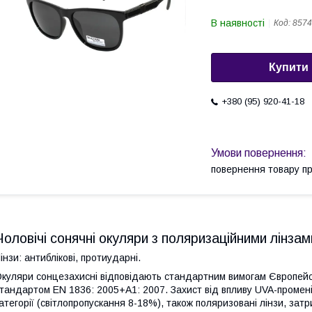
В наявності
Код:
8574
Купити
+380 (95) 920-41-18
повернення товару п
Чоловічі сонячні окуляри з поляризаційними лінзам
інзи: антиблікові, протиударні.
куляри сонцезахисні відповідають стандартним вимогам Європейськ
тандартом EN 1836: 2005+А1: 2007. Захист від впливу UVA-променів
атегорії (світлопропускання 8-18%), також поляризовані лінзи, з