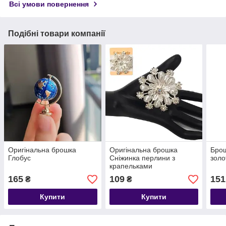
Всі умови повернення
Подібні товари компанії
Оригінальна брошка
Оригінальна брошка
Брош
Глобус
Сніжинка перлини з
золо
крапельками
165
109
151
₴
₴
Купити
Купити