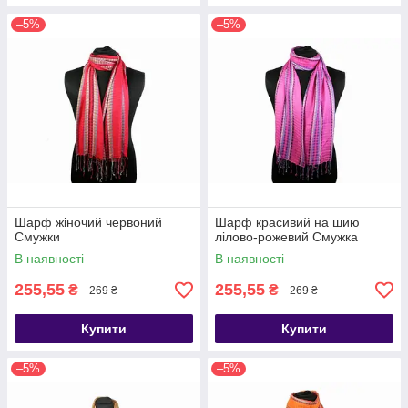
–5%
–5%
Шарф жіночий червоний
Шарф красивий на шию
Смужки
лілово-рожевий Смужка
В наявності
В наявності
255,55
255,55
₴
₴
269 ₴
269 ₴
Купити
Купити
–5%
–5%