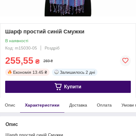
Шарф простий синій Смужки
В наявності
Код: m15030-05
Роздріб
255,55
₴
269 ₴
Економія
13.45 ₴
Залишилось
2 дні
Купити
Опис
Характеристики
Доставка
Оплата
Умови 
Опис
Шарф простий синій Смужки