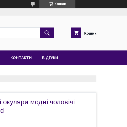
Кошик
Кошик
С
КОНТАКТИ
ВІДГУКИ
 окуляри модні чоловічі
id