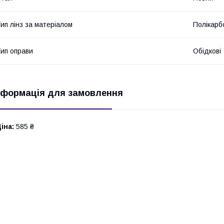
ип лінз за матеріалом
Полікарб
ип оправи
Обідкові
нформація для замовлення
іна:
585 ₴