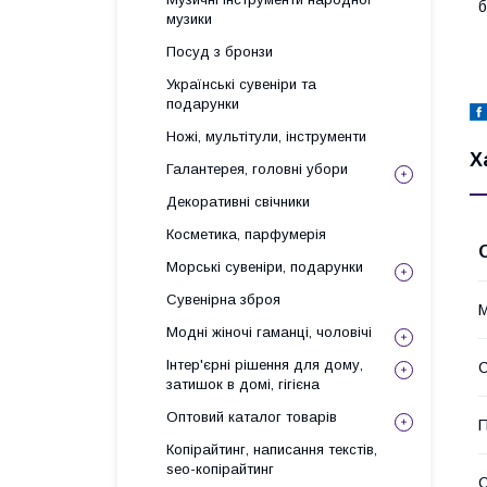
б
музики
Посуд з бронзи
Українські сувеніри та
подарунки
Ножі, мультітули, інструменти
Х
Галантерея, головні убори
Декоративні свічники
Косметика, парфумерія
Морські сувеніри, подарунки
Сувенірна зброя
М
Модні жіночі гаманці, чоловічі
Інтер'єрні рішення для дому,
С
затишок в домі, гігієна
Оптовий каталог товарів
П
Копірайтинг, написання текстів,
seo-копірайтинг