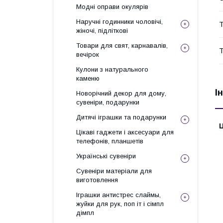
Модні оправи окулярів
Наручні годинники чоловічі,
Т
жіночі, підліткові
Товари для свят, карнавалів,
Т
вечірок
Кулони з натурального
каменю
І
Новорічний декор для дому,
сувеніри, подарунки
Дитячі іграшки та подарунки
Ц
Цікаві гаджети і аксесуари для
телефонів, планшетів
Українські сувеніри
Сувеніри матеріали для
виготовлення
Іграшки антистрес слаймы,
жуйки для рук, поп іт і сімпл
дімпл