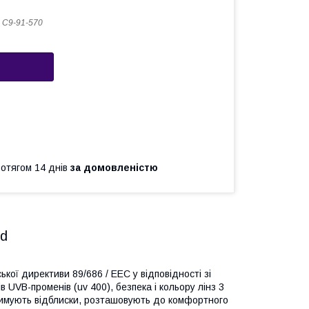
 C9-91-570
ротягом 14 днів
за домовленістю
id
ої директиви 89/686 / ЕЕС у відповідності зі
 UVB-променів (uv 400), безпека і кольору лінз 3
атримують відблиски, розташовують до комфортного