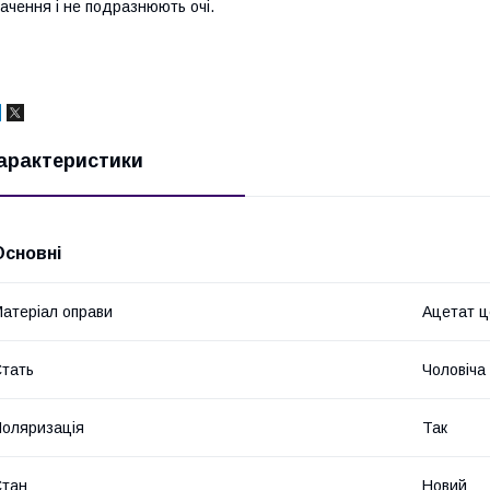
ачення і не подразнюють очі.
арактеристики
Основні
атеріал оправи
Ацетат 
тать
Чоловіча
оляризація
Так
Стан
Новий