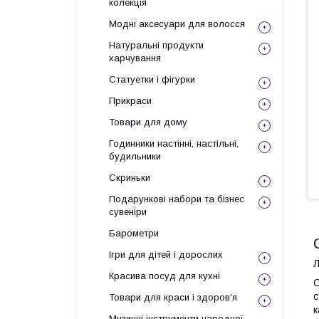
колекція
Модні аксесуари для волосся
Натуральні продукти
харчування
Статуетки і фігурки
Прикраси
Товари для дому
Годинники настінні, настільні,
будильники
Скриньки
Подарункові набори та бізнес
сувеніри
Барометри
Ігри для дітей і дорослих
Л
Красива посуд для кухні
О
с
Товари для краси і здоров'я
к
Музичні інструменти народної