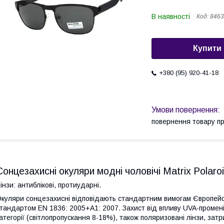
В наявності
Код:
8463
Купити
+380 (95) 920-41-18
повернення товару п
Сонцезахисні окуляри модні чоловічі Matrix Polaro
інзи: антиблікові, протиударні.
куляри сонцезахисні відповідають стандартним вимогам Європейськ
тандартом EN 1836: 2005+А1: 2007. Захист від впливу UVA-променів
атегорії (світлопропускання 8-18%), також поляризовані лінзи, з