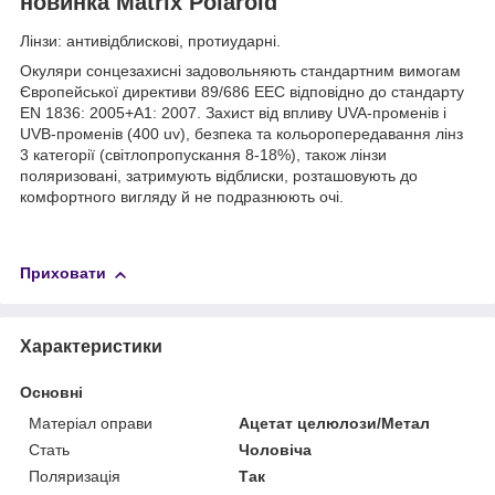
новинка Matrix Polaroid
Лінзи: антивідблискові, протиударні.
Окуляри сонцезахисні задовольняють стандартним вимогам
Європейської директиви 89/686 ЕЕС відповідно до стандарту
EN 1836: 2005+А1: 2007. Захист від впливу UVA-променів і
UVB-променів (400 uv), безпека та кольоропередавання лінз
3 категорії (світлопропускання 8-18%), також лінзи
поляризовані, затримують відблиски, розташовують до
комфортного вигляду й не подразнюють очі.
Приховати
Характеристики
Основні
Матеріал оправи
Ацетат целюлози/Метал
Стать
Чоловіча
Поляризація
Так