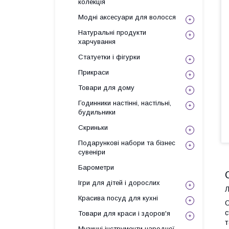
колекція
Модні аксесуари для волосся
Натуральні продукти
харчування
Статуетки і фігурки
Прикраси
Товари для дому
Годинники настінні, настільні,
будильники
Скриньки
Подарункові набори та бізнес
сувеніри
Барометри
Ігри для дітей і дорослих
Л
Красива посуд для кухні
О
с
Товари для краси і здоров'я
т
Музичні інструменти народної