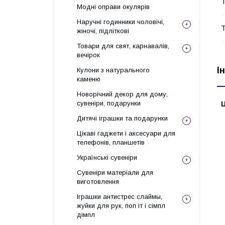
Т
Модні оправи окулярів
Наручні годинники чоловічі,
Т
жіночі, підліткові
Товари для свят, карнавалів,
вечірок
І
Кулони з натурального
каменю
Новорічний декор для дому,
сувеніри, подарунки
Ц
Дитячі іграшки та подарунки
Цікаві гаджети і аксесуари для
телефонів, планшетів
Українські сувеніри
Сувеніри матеріали для
виготовлення
Іграшки антистрес слаймы,
жуйки для рук, поп іт і сімпл
дімпл