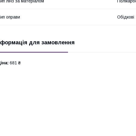
ип лінз за матеріалом
Полікарб
ип оправи
Обідкові
нформація для замовлення
іна:
681 ₴