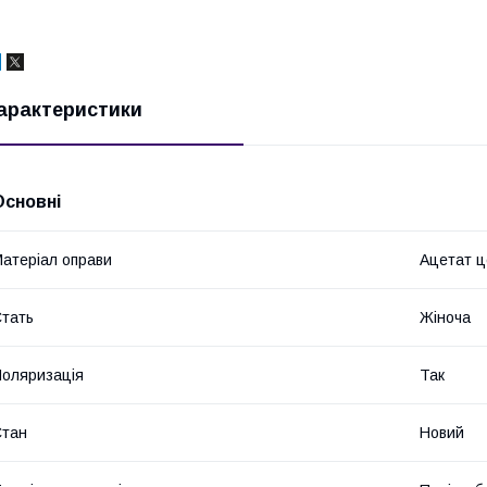
арактеристики
Основні
атеріал оправи
Ацетат 
тать
Жіноча
оляризація
Так
Стан
Новий