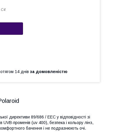
 C4
ротягом 14 днів
за домовленістю
olaroid
ої директиви 89/686 / ЕЕС у відповідності зі
UVB-променів (uv 400), безпека і кольору лінз,
комфортного бачення і не подразнюють очі.