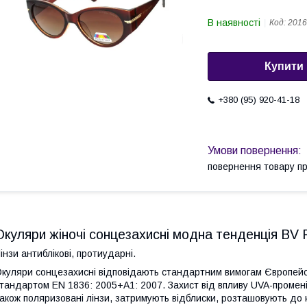
В наявності
Код:
2016
Купити
+380 (95) 920-41-18
повернення товару п
Окуляри жіночі сонцезахисні модна тенденція BV P
інзи антиблікові, протиударні.
куляри сонцезахисні відповідають стандартним вимогам Європейськ
тандартом EN 1836: 2005+А1: 2007. Захист від впливу UVA-променів 
акож поляризовані лінзи, затримують відблиски, розташовують до 