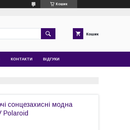
Кошик
Кошик
С
КОНТАКТИ
ВІДГУКИ
чі сонцезахисні модна
 Polaroid