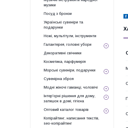
музики
Посуд з бронзи
Українські сувеніри та
подарунки
Х
Ножі, мультітули, інструменти
Галантерея, головні убори
Декоративні свічники
Косметика, парфумерія
М
Морські сувеніри, подарунки
Сувенірна зброя
С
Модні жіночі гаманці, чоловічі
Інтер'єрні рішення для дому,
П
затишок в домі, гігієна
Оптовий каталог товарів
Копірайтинг, написання текстів,
seo-копірайтинг