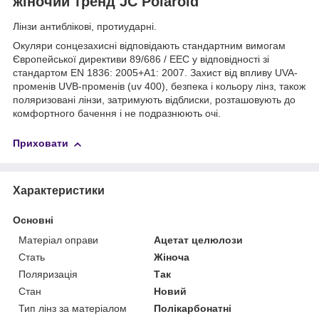
жіночий тренд JC Polaroid
Лінзи антиблікові, протиударні.
Окуляри сонцезахисні відповідають стандартним вимогам
Європейської директиви 89/686 / ЕЕС у відповідності зі
стандартом EN 1836: 2005+А1: 2007. Захист від впливу UVA-
променів UVB-променів (uv 400), безпека і кольору лінз, також
поляризовані лінзи, затримують відблиски, розташовують до
комфортного бачення і не подразнюють очі.
Приховати
Характеристики
Основні
Матеріал оправи
Ацетат целюлози
Стать
Жіноча
Поляризація
Так
Стан
Новий
Тип лінз за матеріалом
Полікарбонатні