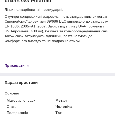
стиль GG Polaroid
Лінзи полікарбонатні, протиударні.
Окуляри сонцезахисні задовольняють стандартним вимогам
Європейської директиви 89/686 ЕЕС відповідно до стандарту
EN 1836: 2005+А1: 2007. Захист від впливу UVA-променів і
UVB-променів (400 uv), безпека та кольоропередавання лінз,
також лінзи затримують відблиски, розташовують до
комфортного вигляду та не подразнюють очі.
Приховати
Характеристики
Основні
Матеріал оправи
Метал
Стать
Чоловіча
Поляризація
Так