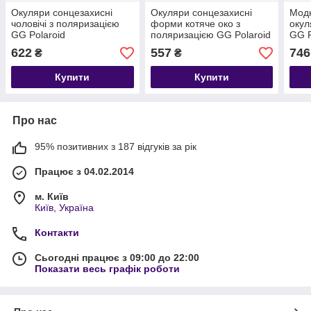
Окуляри сонцезахисні
Окуляри сонцезахисні
Модн
чоловічі з поляризацією
форми котяче око з
окул
GG Polaroid
поляризацією GG Polaroid
GG P
622
557
746
₴
₴
Купити
Купити
Про нас
95% позитивних з 187 відгуків за рік
Працює з 04.02.2014
м. Київ
Київ, Україна
Контакти
Сьогодні працює з 09:00 до 22:00
Показати весь графік роботи