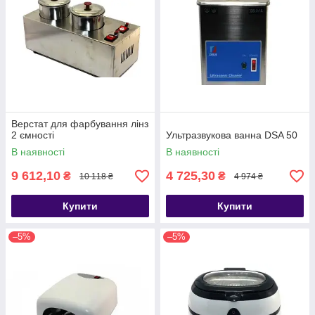
Верстат для фарбування лінз
2 ємності
Ультразвукова ванна DSA 50
В наявності
В наявності
9 612,10
4 725,30
₴
₴
10 118 ₴
4 974 ₴
Купити
Купити
–5%
–5%