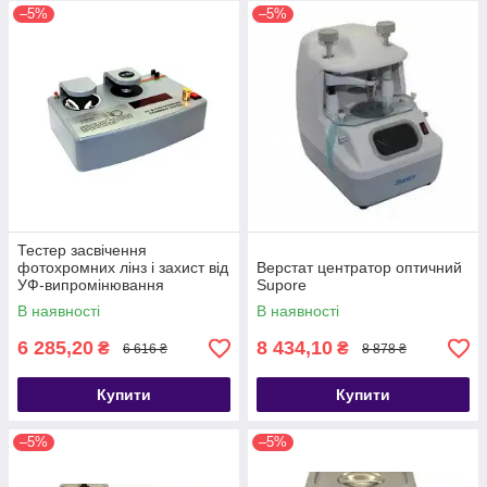
–5%
–5%
Тестер засвічення
фотохромних лінз і захист від
Верстат центратор оптичний
УФ-випромінювання
Supore
В наявності
В наявності
6 285,20
8 434,10
₴
₴
6 616 ₴
8 878 ₴
Купити
Купити
–5%
–5%