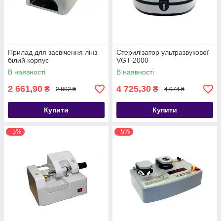
Прилад для засвічення лінз
Стерилізатор ультразвукової
білий корпус
VGT-2000
В наявності
В наявності
2 661,90
4 725,30
₴
₴
2 802 ₴
4 974 ₴
Купити
Купити
–5%
–5%