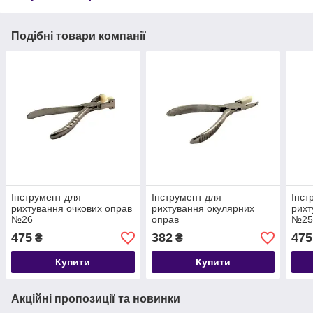
Подібні товари компанії
Інструмент для
Інструмент для
Інст
рихтування очкових оправ
рихтування окулярних
рихт
№26
оправ
№2
475
382
475
₴
₴
Купити
Купити
Акційні пропозиції та новинки