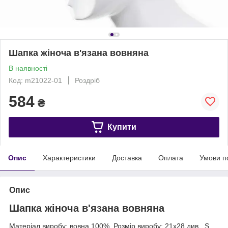
Шапка жіноча в'язана вовняна
В наявності
Код: m21022-01
Роздріб
584
₴
Купити
Опис
Характеристики
Доставка
Оплата
Умови п
Опис
Шапка жіноча в'язана вовняна
Матеріал виробу: вовна 100%. Розмір виробу: 21х28 див., S