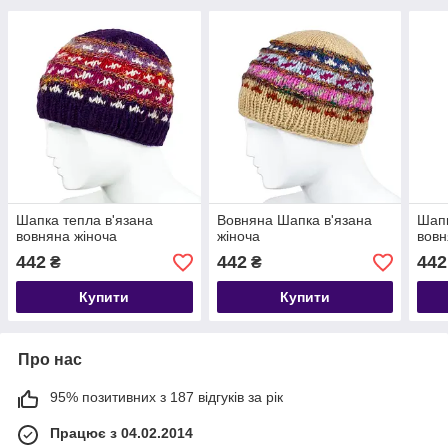
Шапка тепла в'язана
Вовняна Шапка в'язана
Шапк
вовняна жіноча
жіноча
вов
442
442
442
₴
₴
Купити
Купити
Про нас
95% позитивних з 187 відгуків за рік
Працює з 04.02.2014