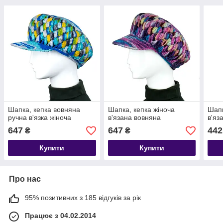
Шапка, кепка вовняна
Шапка, кепка жіноча
Шапк
ручна в'язка жіноча
в'язана вовняна
в'яз
647
647
442
₴
₴
Купити
Купити
Про нас
95% позитивних з 185 відгуків за рік
Працює з 04.02.2014