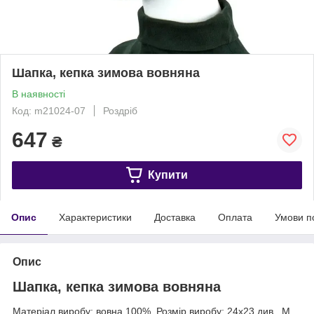
Шапка, кепка зимова вовняна
В наявності
Код: m21024-07
Роздріб
647
₴
Купити
Опис
Характеристики
Доставка
Оплата
Умови п
Опис
Шапка, кепка зимова вовняна
Матеріал виробу: вовна 100%. Розмір виробу: 24х23 див., М