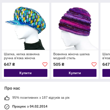
Шапка, кепка вовняна
Вовняна жіноча шапка
Шапк
ручна в'язка жіноча
модний стиль
в'яз
647
505
647
₴
₴
Купити
Купити
Про нас
95% позитивних з 187 відгуків за рік
Працює з 04.02.2014