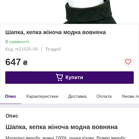
Шапка, кепка жіноча модна вовняна
В наявності
Код: m21025-06
Роздріб
647
₴
Купити
Опис
Характеристики
Доставка
Оплата
Умови п
Опис
Шапка, кепка жіноча модна вовняна
Матеріал виробу: вовна 100%, ручна в'язка. Розмір виробу: