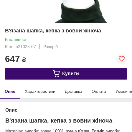
В'язана шапка, кепка з вовни жіноча
В наявності
Код: m21025-07
Роздріб
647
₴
Купити
Опис
Характеристики
Доставка
Оплата
Умови п
Опис
В'язана шапка, кепка з вовни жіноча
Матеріал виробу: вовна 100%, ручна в'язка. Розмір виробу: