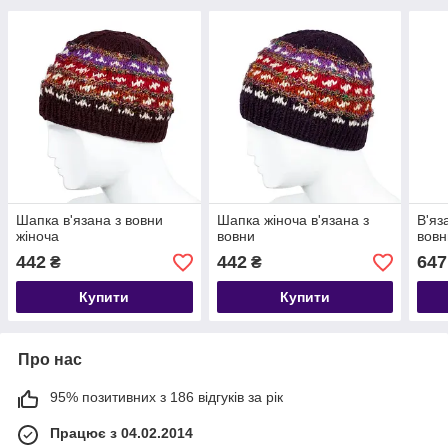
Шапка в'язана з вовни
Шапка жіноча в'язана з
В'яз
жіноча
вовни
вовн
442
442
647
₴
₴
Купити
Купити
Про нас
95% позитивних з 186 відгуків за рік
Працює з 04.02.2014