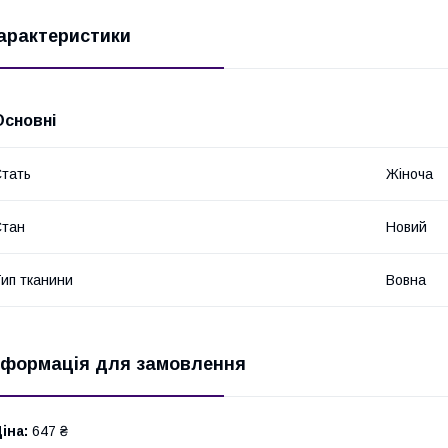
арактеристики
Основні
тать
Жіноча
Стан
Новий
ип тканини
Вовна
нформація для замовлення
іна:
647 ₴