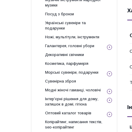
музики
Х
Посуд з бронзи
Українські сувеніри та
подарунки
Ножі, мультітули, інструменти
Галантерея, головні убори
С
Декоративні свічники
Косметика, парфумерія
Морські сувеніри, подарунки
Сувенірна зброя
Т
Модні жіночі гаманці, чоловічі
Інтер'єрні рішення для дому,
затишок в домі, гігієна
І
Оптовий каталог товарів
Копірайтинг, написання текстів,
Ц
seo-копірайтинг