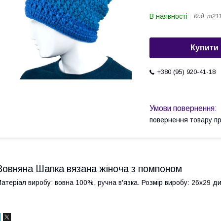
В наявності
Код:
m211
Купити
+380 (95) 920-41-18
повернення товару п
Вовняна Шапка вязана жіноча з помпоном
атеріал виробу: вовна 100%, ручна в'язка. Розмір виробу: 26х29 див