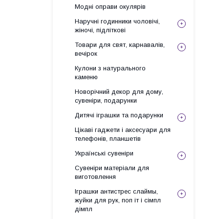
Модні оправи окулярів
Наручні годинники чоловічі,
жіночі, підліткові
Товари для свят, карнавалів,
вечірок
Кулони з натурального
каменю
Новорічний декор для дому,
сувеніри, подарунки
Дитячі іграшки та подарунки
Цікаві гаджети і аксесуари для
телефонів, планшетів
Українські сувеніри
Сувеніри матеріали для
виготовлення
Іграшки антистрес слаймы,
жуйки для рук, поп іт і сімпл
дімпл