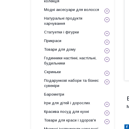
колекція
Модні аксесуари для волосся
Натуральні продукти
харчування
Статуетки і фігурки
Прикраси
Товари для дому
Годинники настінні, настільні,
будильники
Скриньки
Подарункові набори та бізнес
сувеніри
Барометри
Ігри для дітей і дорослих
М
Красива посуд для кухні
Товари для краси і здоров'я
Музичні інструменти народної