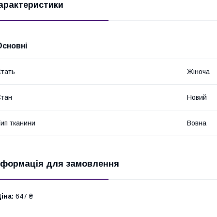
арактеристики
Основні
тать
Жіноча
Стан
Новий
ип тканини
Вовна
нформація для замовлення
іна:
647 ₴