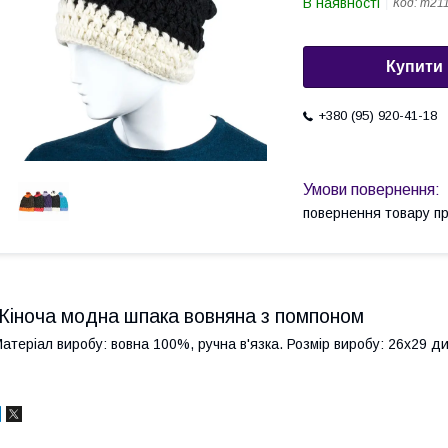
В наявності
Код:
m211
Купити
+380 (95) 920-41-18
повернення товару п
Жіноча модна шпака вовняна з помпоном
атеріал виробу: вовна 100%, ручна в'язка. Розмір виробу: 26х29 див