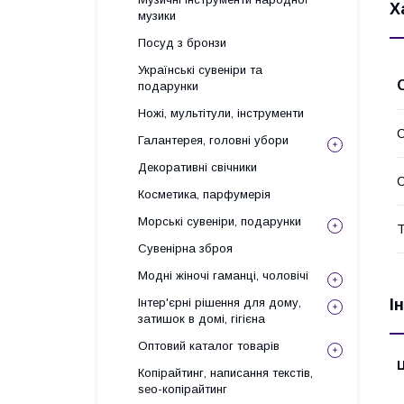
Х
музики
Посуд з бронзи
Українські сувеніри та
подарунки
Ножі, мультітули, інструменти
С
Галантерея, головні убори
Декоративні свічники
Косметика, парфумерія
Морські сувеніри, подарунки
Т
Сувенірна зброя
Модні жіночі гаманці, чоловічі
І
Інтер'єрні рішення для дому,
затишок в домі, гігієна
Оптовий каталог товарів
Ц
Копірайтинг, написання текстів,
seo-копірайтинг