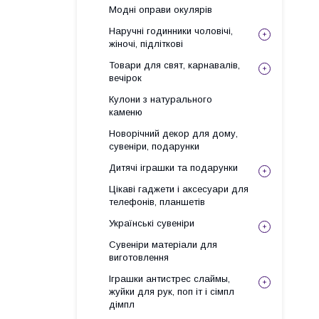
Модні оправи окулярів
Наручні годинники чоловічі,
жіночі, підліткові
Товари для свят, карнавалів,
вечірок
Кулони з натурального
каменю
Новорічний декор для дому,
сувеніри, подарунки
Дитячі іграшки та подарунки
Цікаві гаджети і аксесуари для
телефонів, планшетів
Українські сувеніри
Сувеніри матеріали для
виготовлення
Іграшки антистрес слаймы,
жуйки для рук, поп іт і сімпл
дімпл