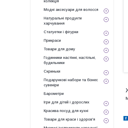
колекція
Модні аксесуари для волосся
Натуральні продукти
харчування
Статуетки і фігурки
Прикраси
Товари для дому
Годинники настінні, настільні,
будильники
Скриньки
Подарункові набори та бізнес
сувеніри
Барометри
М
Ігри для дітей і дорослих
Красива посуд для кухні
Товари для краси і здоров'я
Музичні інструменти народної