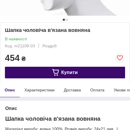
Шапка чоловіча в'язана вовняна
В наявності
Код: m21108-03
Роздріб
454
₴
Купити
Опис
Характеристики
Доставка
Оплата
Умови п
Опис
Шапка чоловіча в'язана вовняна
Матеріал виробу: вовна 100%. Розмір виробу: 24х21 див., L