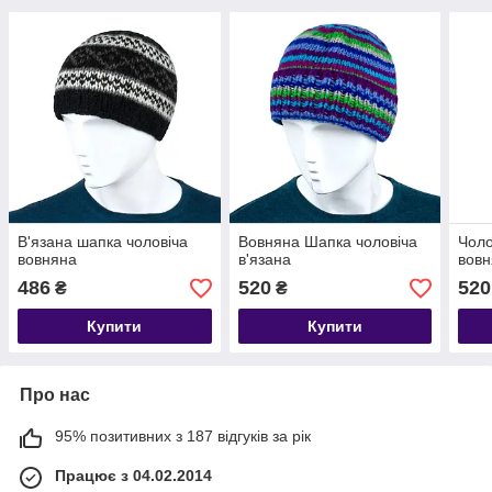
В'язана шапка чоловіча
Вовняна Шапка чоловіча
Чоло
вовняна
в'язана
вов
486
520
520
₴
₴
Купити
Купити
Про нас
95% позитивних з 187 відгуків за рік
Працює з 04.02.2014