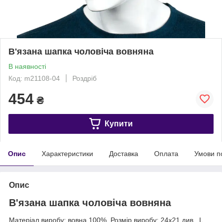
В'язана шапка чоловіча вовняна
В наявності
Код: m21108-04
Роздріб
454
₴
Купити
Опис
Характеристики
Доставка
Оплата
Умови п
Опис
В'язана шапка чоловіча вовняна
Матеріал виробу: вовна 100%. Розмір виробу: 24х21 див., L