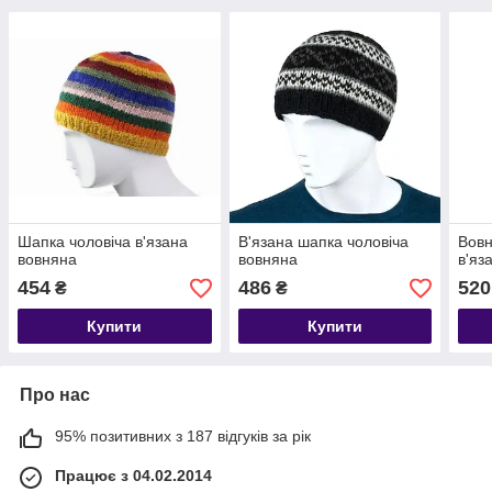
Шапка чоловіча в'язана
В'язана шапка чоловіча
Вовн
вовняна
вовняна
в'яз
454
486
520
₴
₴
Купити
Купити
Про нас
95% позитивних з 187 відгуків за рік
Працює з 04.02.2014