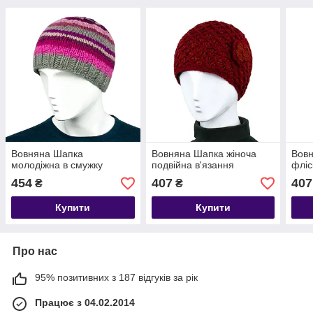
Вовняна Шапка
Вовняна Шапка жіноча
Вовн
молодіжна в смужку
подвійна в'язання
фліс
454
407
407
₴
₴
Купити
Купити
Про нас
95% позитивних з 187 відгуків за рік
Працює з 04.02.2014