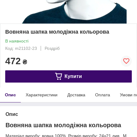
Вовняна шапка молодіжна кольорова
В наявності
Код: m21102-23
Роздріб
472
₴
Купити
Опис
Характеристики
Доставка
Оплата
Умови п
Опис
Вовняна шапка молодіжна кольорова
Матеріал виробу: вовна 100%. Розмір виробу: 24х21 див., М