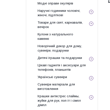
Ц
Модні оправи окулярів
Наручні годинники чоловічі,
жіночі, підліткові
Товари для свят, карнавалів,
вечірок
Кулони з натурального
каменю
Новорічний декор для дому,
сувеніри, подарунки
Дитячі іграшки та подарунки
Цікаві гаджети і аксесуари для
телефонів, планшетів
Українські сувеніри
Сувеніри матеріали для
виготовлення
Іграшки антистрес слаймы,
жуйки для рук, поп іт і сімпл
дімпл