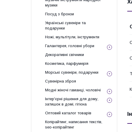
Х
музики
Посуд з бронзи
Українські сувеніри та
подарунки
Ножі, мультітули, інструменти
С
Галантерея, головні убори
Декоративні свічники
Косметика, парфумерія
Морські сувеніри, подарунки
Т
Сувенірна зброя
К
Модні жіночі гаманці, чоловічі
Інтер'єрні рішення для дому,
затишок в домі, гігієна
Оптовий каталог товарів
І
Копірайтинг, написання текстів,
seo-копірайтинг