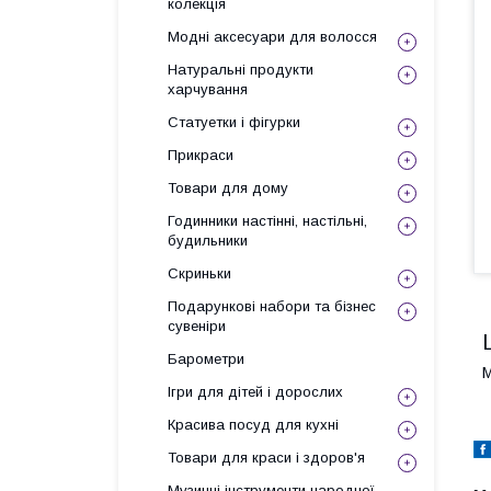
колекція
Модні аксесуари для волосся
Натуральні продукти
харчування
Статуетки і фігурки
Прикраси
Товари для дому
Годинники настінні, настільні,
будильники
Скриньки
Подарункові набори та бізнес
сувеніри
Барометри
М
Ігри для дітей і дорослих
Красива посуд для кухні
Товари для краси і здоров'я
Музичні інструменти народної