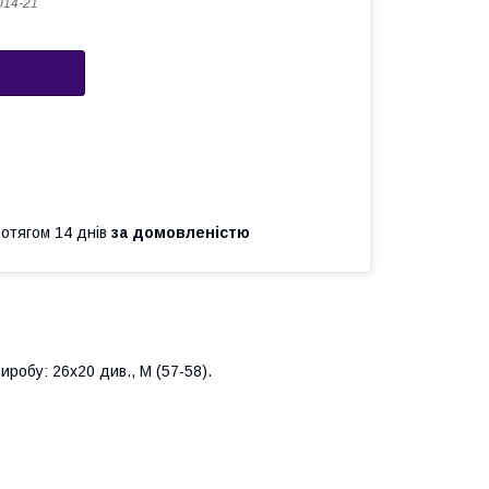
14-21
ротягом 14 днів
за домовленістю
иробу: 26х20 див., М (57-58).