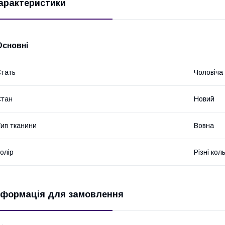
арактеристики
Основні
тать
Чоловіча
Стан
Новий
ип тканини
Вовна
олір
Різні кол
нформація для замовлення