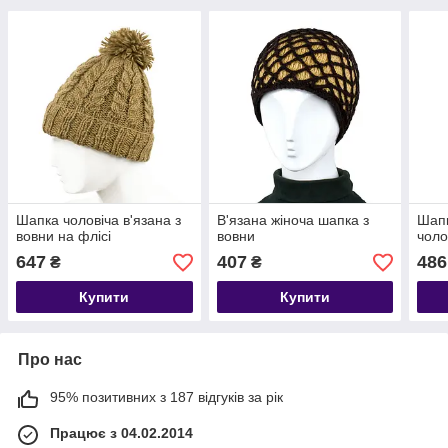
Шапка чоловіча в'язана з
В'язана жіноча шапка з
Шапк
вовни на флісі
вовни
чоло
647
407
486
₴
₴
Купити
Купити
Про нас
95% позитивних з 187 відгуків за рік
Працює з 04.02.2014