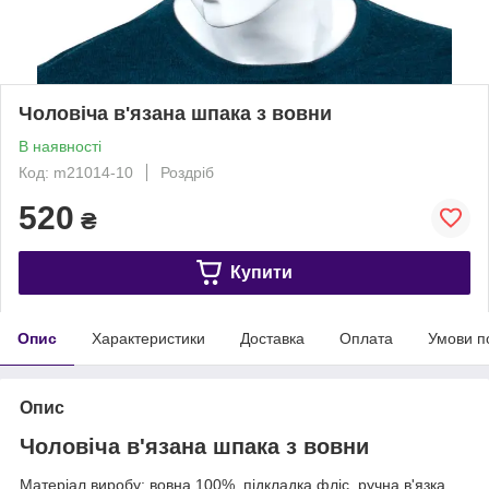
Чоловіча в'язана шпака з вовни
В наявності
Код: m21014-10
Роздріб
520
₴
Купити
Опис
Характеристики
Доставка
Оплата
Умови п
Опис
Чоловіча в'язана шпака з вовни
Матеріал виробу: вовна 100%, підкладка фліс, ручна в'язка.