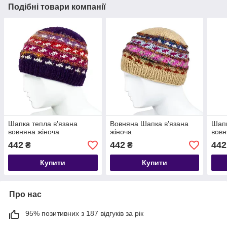
Подібні товари компанії
Шапка тепла в'язана
Вовняна Шапка в'язана
Шапк
вовняна жіноча
жіноча
вов
442
442
442
₴
₴
Купити
Купити
Про нас
95% позитивних з 187 відгуків за рік