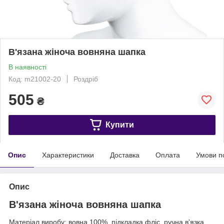
В'язана жіноча вовняна шапка
В наявності
Код: m21002-20
Роздріб
505
₴
Купити
Опис
Характеристики
Доставка
Оплата
Умови п
Опис
В'язана жіноча вовняна шапка
Матеріал виробу: вовна 100%, підкладка фліс, ручна в'язка.