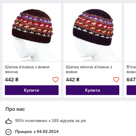
Шапка в'язана з вовни
Шапка жіноча в'язана з
В'яз
жіноча
вовни
вовн
442
442
647
₴
₴
Купити
Купити
Про нас
95% позитивних з 185 відгуків за рік
Працює з 04.02.2014