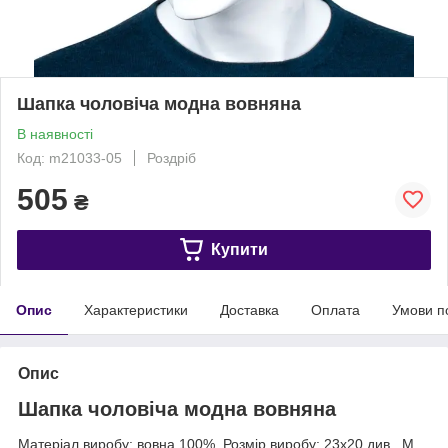
Шапка чоловіча модна вовняна
В наявності
Код: m21033-05
Роздріб
505
₴
Купити
Опис
Характеристики
Доставка
Оплата
Умови п
Опис
Шапка чоловіча модна вовняна
Матеріал виробу: вовна 100%. Розмір виробу: 23х20 див., М