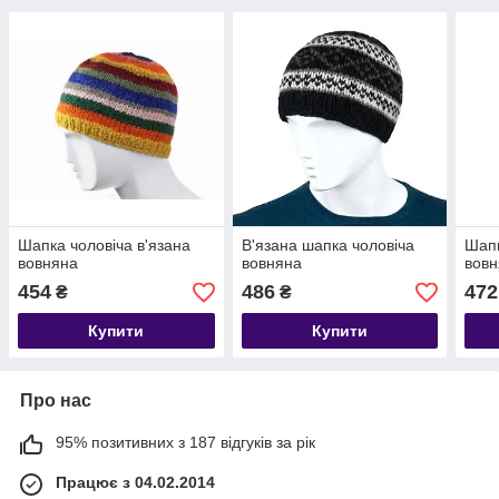
Шапка чоловіча в'язана
В'язана шапка чоловіча
Шапк
вовняна
вовняна
вов
454
486
472
₴
₴
Купити
Купити
Про нас
95% позитивних з 187 відгуків за рік
Працює з 04.02.2014