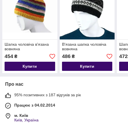
Шапка чоловіча в'язана
В'язана шапка чоловіча
Шапк
вовняна
вовняна
вов
454
486
472
₴
₴
Купити
Купити
Про нас
95% позитивних з 187 відгуків за рік
Працює з 04.02.2014
м. Київ
Київ, Україна