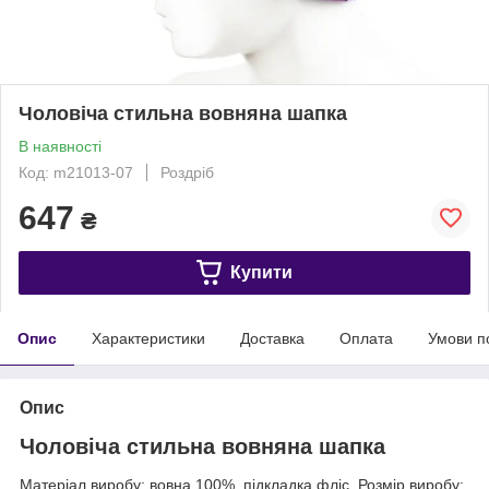
Чоловіча стильна вовняна шапка
В наявності
Код: m21013-07
Роздріб
647
₴
Купити
Опис
Характеристики
Доставка
Оплата
Умови п
Опис
Чоловіча стильна вовняна шапка
Матеріал виробу: вовна 100%, підкладка фліс. Розмір виробу: