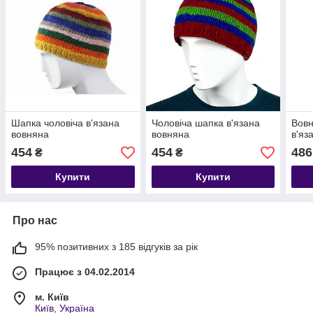
Шапка чоловіча в'язана
Чоловіча шапка в'язана
Вовн
вовняна
вовняна
в'яз
454
454
486
₴
₴
Купити
Купити
Про нас
95% позитивних з 185 відгуків за рік
Працює з 04.02.2014
м. Київ
Київ, Україна