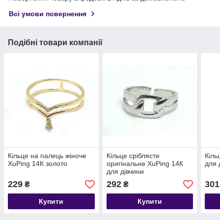
Всі умови повернення
Подібні товари компанії
Кільце на палець жіноче
Кільце сріблясте
Кіль
XuPing 14К золото
оригінальне XuPing 14К
для 
для дівчини
229
292
301
₴
₴
Купити
Купити