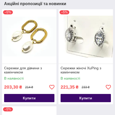
Акційні пропозиції та новинки
–5%
–5%
Сережки для дівчини з
Сережки жіночі ХuPing з
камінчиком
камінчиком
В наявності
В наявності
203,30
221,35
₴
₴
214 ₴
233 ₴
Купити
Купити
–5%