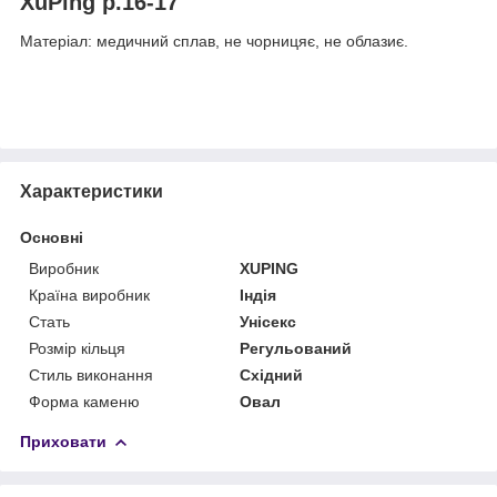
XuPing р.16-17
Матеріал: медичний сплав, не чорницяє, не облазиє.
Характеристики
Основні
Виробник
XUPING
Країна виробник
Індія
Стать
Унісекс
Розмір кільця
Регульований
Стиль виконання
Східний
Форма каменю
Овал
Приховати