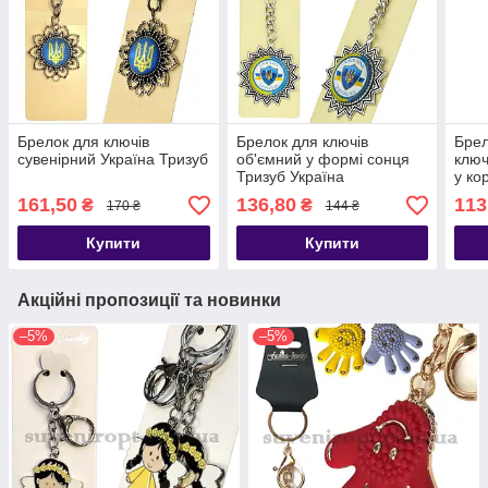
Брелок для ключів
Брелок для ключів
Брел
сувенірний Україна Тризуб
об'ємний у формі сонця
ключ
Тризуб Україна
у ко
161,50
136,80
113
₴
₴
170 ₴
144 ₴
Купити
Купити
Акційні пропозиції та новинки
–5%
–5%