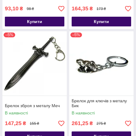
93,10
164,35
₴
₴
98 ₴
173 ₴
Купити
Купити
–5%
–5%
Брелок для ключів з металу
Брелок зброя з металу Меч
Бик
В наявності
В наявності
147,25
261,25
₴
₴
155 ₴
275 ₴