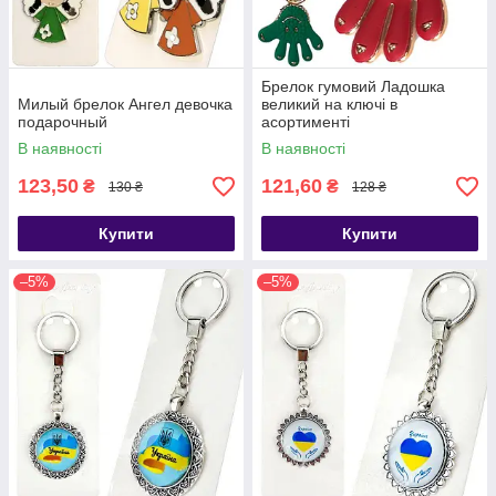
Брелок гумовий Ладошка
Милый брелок Ангел девочка
великий на ключі в
подарочный
асортименті
В наявності
В наявності
123,50
121,60
₴
₴
130 ₴
128 ₴
Купити
Купити
–5%
–5%