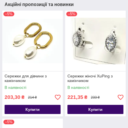
Акційні пропозиції та новинки
–5%
–5%
Сережки для дівчини з
Сережки жіночі ХuPing з
камінчиком
камінчиком
В наявності
В наявності
203,30
221,35
₴
₴
214 ₴
233 ₴
Купити
Купити
–5%