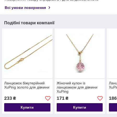
Всі умови повернення
Подібні товари компанії
Ланцюжок біжутерійний
Жіночий кулон із
Ланц
XuPing золото для дівчини
ланцюжком для дівчини
XuPi
XuPing
233
171
186
₴
₴
Купити
Купити