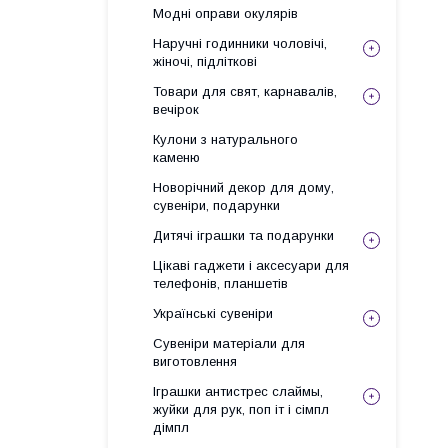
Модні оправи окулярів
Наручні годинники чоловічі,
жіночі, підліткові
Товари для свят, карнавалів,
вечірок
Кулони з натурального
каменю
Новорічний декор для дому,
сувеніри, подарунки
Дитячі іграшки та подарунки
Цікаві гаджети і аксесуари для
телефонів, планшетів
Українські сувеніри
Сувеніри матеріали для
виготовлення
Іграшки антистрес слаймы,
жуйки для рук, поп іт і сімпл
дімпл