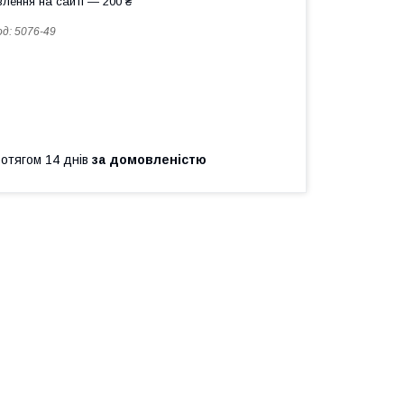
лення на сайті — 200 ₴
од:
5076-49
ротягом 14 днів
за домовленістю