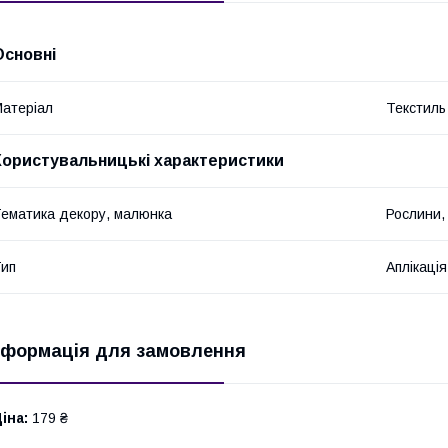
Основні
атеріал
Текстиль
Користувальницькі характеристики
ематика декору, малюнка
Рослини, 
ип
Аплікаці
нформація для замовлення
іна:
179 ₴