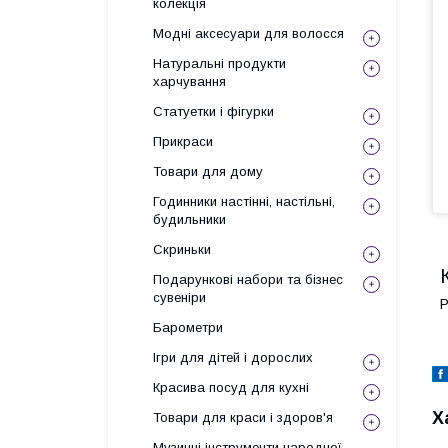
колекція
Модні аксесуари для волосся
Натуральні продукти
харчування
Статуетки і фігурки
Прикраси
Товари для дому
Годинники настінні, настільні,
будильники
Скриньки
Подарункові набори та бізнес
сувеніри
Р
Барометри
Ігри для дітей і дорослих
Красива посуд для кухні
Х
Товари для краси і здоров'я
Музичні інструменти народної