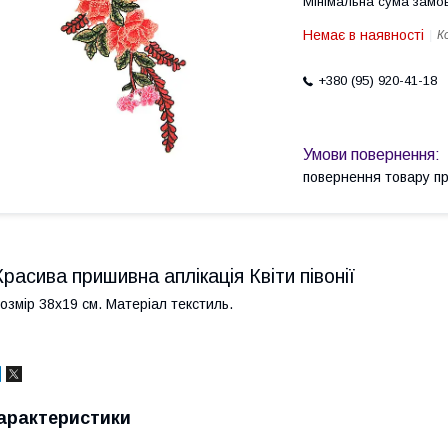
Мінімальна сума замов
Немає в наявності
К
+380 (95) 920-41-18
повернення товару п
Красива пришивна аплікація Квіти півонії
озмір 38х19 см. Матеріал текстиль.
арактеристики