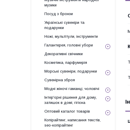
музики
Посуд з бронзи
Українські сувеніри та
подарунки
М
Ножі, мультітули, інструменти
Галантерея, головні убори
Декоративні свічники
Т
Косметика, парфумерія
Морські сувеніри, подарунки
Т
Сувенірна зброя
Модні жіночі гаманці, чоловічі
Інтер'єрні рішення для дому,
І
затишок в домі, гігієна
Оптовий каталог товарів
Копірайтинг, написання текстів,
Ц
seo-копірайтинг